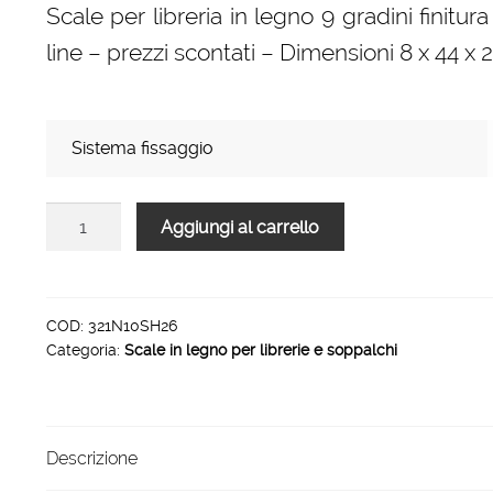
Scale per libreria in legno 9 gradini finitu
prezzo:
line – prezzi scontati – Dimensioni 8 x 44 x
da
174,00 €
a
Sistema fissaggio
246,00 €
Scale
Aggiungi al carrello
per
libreria
in
legno
COD:
321N10SH26
Categoria:
Scale in legno per librerie e soppalchi
9
gradini
finitura
H26
Descrizione
laccato
grigio