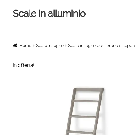
Scale in alluminio
Vai
Vai
alla
al
navigazione
contenuto
Home
Scale a chiocciola
Home
Scale in legno
Scale in legno per librerie e soppa
Scale per interni
In offerta!
Linee vita
Scale in legno
Rampe di carico
Sollevatori