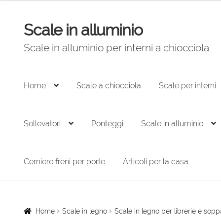
Scale in alluminio
Vai
Vai
alla
al
Scale in alluminio per interni a chiocciola
navigazione
contenuto
Home
Scale a chiocciola
Scale per interni
Sollevatori
Ponteggi
Scale in alluminio
Cerniere freni per porte
Articoli per la casa
Home
Scale in legno
Scale in legno per librerie e sopp