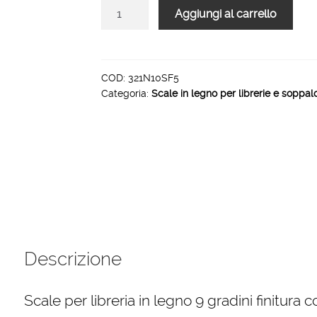
Scale
Aggiungi al carrello
per
libreria
in
legno
COD:
321N10SF5
Categoria:
Scale in legno per librerie e soppal
9
gradini
finitura
F5
tinto
noce
quantità
Descrizione
Scale per libreria in legno 9 gradini finitura c