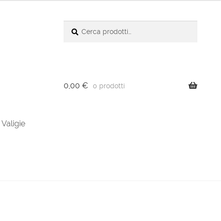
Cerca:
Cerca
0,00
€
0 prodotti
Valigie