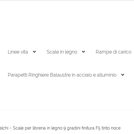
Linee vita
Scale in legno
Rampe di carico
Parapetti Ringhiere Balaustre in acciaio e alluminio
alchi
Scale per libreria in legno 9 gradini finitura F5 tinto noce