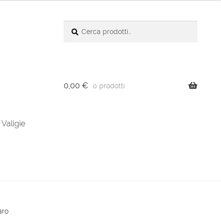
Cerca:
Cerca
0,00
€
0 prodotti
Valigie
aro