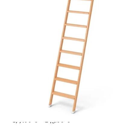
Ponteggi
Scale in alluminio
Parapetti Ringhiere Balaustre in acciaio e alluminio
Valigie
Cerniere freni per porte
Articoli per la casa
Scale per libreria in legno 11 gr
–
177,00
€
249,00
€