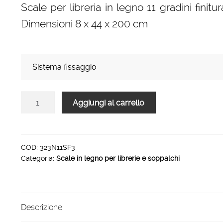
Scale per libreria in legno 11 gradini finit
Dimensioni 8 x 44 x 200 cm
Sistema fissaggio
Scale
Aggiungi al carrello
per
libreria
in
legno
COD:
323N11SF3
Categoria:
Scale in legno per librerie e soppalchi
11
gradini
finitura
F3
Descrizione
naturale
quantità