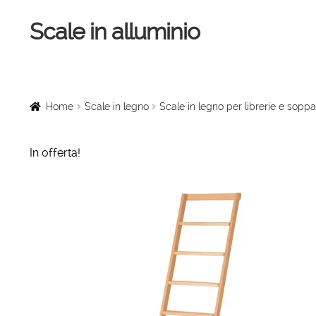
Scale in alluminio
Vai
Vai
alla
al
navigazione
contenuto
Home
Scale a chiocciola
Home
Scale in legno
Scale in legno per librerie e soppa
Scale per interni
In offerta!
Linee vita
Scale in legno
Rampe di carico
Sollevatori