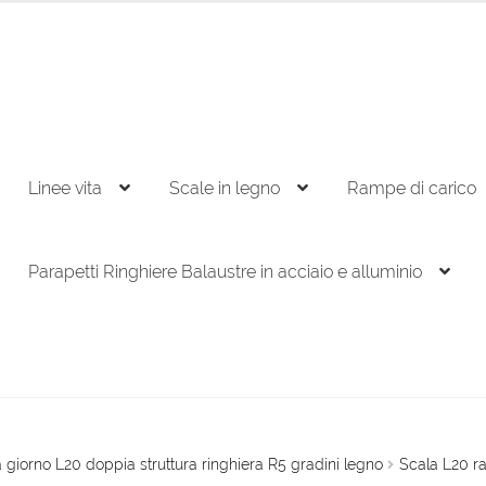
Linee vita
Scale in legno
Rampe di carico
Parapetti Ringhiere Balaustre in acciaio e alluminio
 giorno L20 doppia struttura ringhiera R5 gradini legno
Scala L20 r