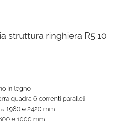
 struttura ringhiera R5 10
zzo
ale
no in legno
rra quadra 6 correnti paralleli
7,00 €.
tra 1980 e 2420 mm
 800 e 1000 mm