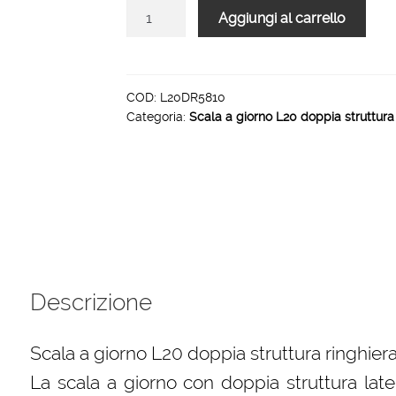
Scala
Aggiungi al carrello
L20
rampa
doppia
struttura
COD:
L20DR5810
Categoria:
Scala a giorno L20 doppia struttura
ringhiera
R5
10
gradini
1000
mm
quantità
Descrizione
Scala a giorno L20 doppia struttura ringhiera
La scala a giorno con doppia struttura late