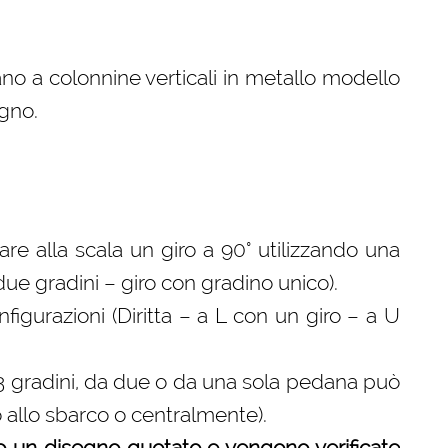
no a colonnine verticali in metallo modello
egno.
 fare alla scala un giro a 90° utilizzando una
 due gradini – giro con gradino unico).
gurazioni (Diritta – a L con un giro – a U
 3 gradini, da due o da una sola pedana può
o allo sbarco o centralmente).
o un disegno quotato e vengono verificate