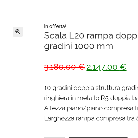
In offerta!
Scala L20 rampa doppia
🔍
gradini 1000 mm
Il
Il
3.180,00
€
2.147,00
€
prezzo
pre
originale
attu
10 gradini doppia struttura gradi
era:
è:
ringhiera in metallo R5 doppia ba
3.180,00 €.
2.14
Altezza piano/piano compresa 
Larghezza rampa compresa tra