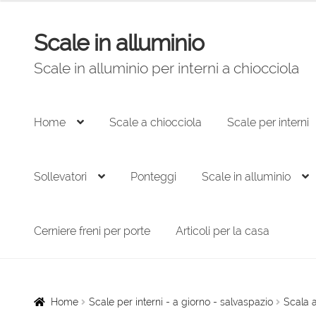
originale
attuale
era:
è:
Scale in alluminio
Vai
Vai
3.180,00 €.
2.147,00 €.
alla
al
Scale in alluminio per interni a chiocciola
navigazione
contenuto
Home
Scale a chiocciola
Scale per interni
Sollevatori
Ponteggi
Scale in alluminio
Cerniere freni per porte
Articoli per la casa
Home
Scale per interni - a giorno - salvaspazio
Scala a