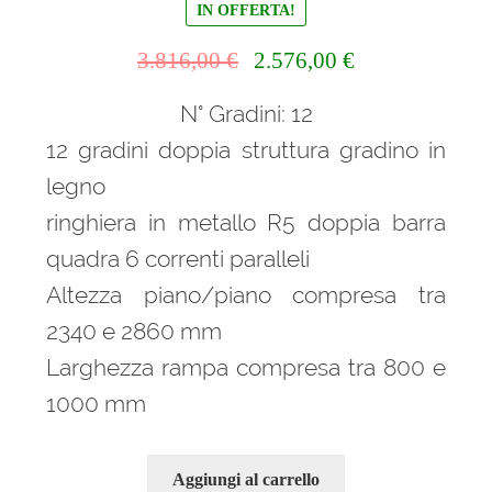
IN OFFERTA!
Il
Il
3.816,00
€
2.576,00
€
prezzo
prezzo
N° Gradini: 12
originale
attuale
era:
è:
12 gradini doppia struttura gradino in
3.816,00 €.
2.576,00 €.
legno
ringhiera in metallo R5 doppia barra
quadra 6 correnti paralleli
Altezza piano/piano compresa tra
2340 e 2860 mm
Larghezza rampa compresa tra 800 e
1000 mm
Aggiungi al carrello