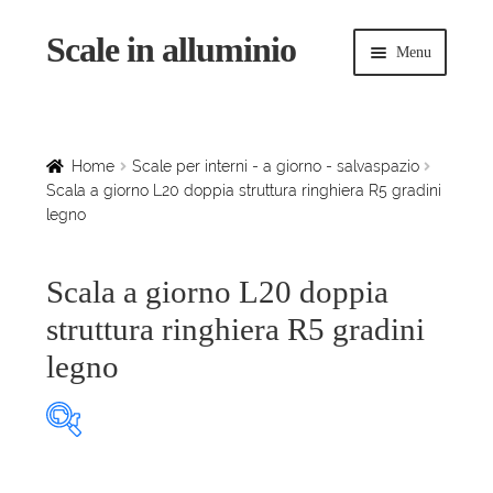
Scale in alluminio
Vai
Vai
Menu
alla
al
navigazione
contenuto
Espandi
Home
il
menu
Scale a chiocciola
Home
Scale per interni - a giorno - salvaspazio
child
Scala a giorno L20 doppia struttura ringhiera R5 gradini
legno
Scale per interni
Espandi
Linee vita
Scala a giorno L20 doppia
il
struttura ringhiera R5 gradini
menu
Espandi
Scale in legno
child
legno
il
menu
Rampe di carico
child
Espandi
Sollevatori
Prodotto Larghezza rampe
il