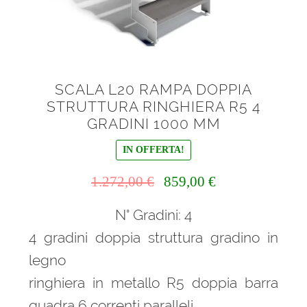
SCALA L20 RAMPA DOPPIA
STRUTTURA RINGHIERA R5 4
GRADINI 1000 MM
IN OFFERTA!
Il
Il
1.272,00
€
859,00
€
prezzo
prezzo
N° Gradini: 4
originale
attuale
era:
è:
4 gradini doppia struttura gradino in
1.272,00 €.
859,00 €.
legno
ringhiera in metallo R5 doppia barra
quadra 6 correnti paralleli