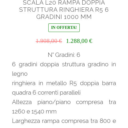
SCALA L20 RAMPA DOPPIA
STRUTTURA RINGHIERA R5 6
GRADINI 1000 MM
IN OFFERTA!
Il
Il
1.908,00
€
1.288,00
€
prezzo
prezzo
N° Gradini: 6
originale
attuale
era:
è:
6 gradini doppia struttura gradino in
1.908,00 €.
1.288,00 €.
legno
ringhiera in metallo R5 doppia barra
quadra 6 correnti paralleli
Altezza piano/piano compresa tra
1260 e 1540 mm
Larghezza rampa compresa tra 800 e