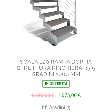
SCALA L20 RAMPA DOPPIA
STRUTTURA RINGHIERA R5 5
GRADINI 1000 MM
IN OFFERTA!
Il
Il
1.590,00
€
1.073,00
€
prezzo
prezzo
N° Gradini: 5
originale
attuale