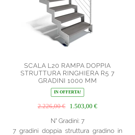
SCALA L20 RAMPA DOPPIA
STRUTTURA RINGHIERA R5 7
GRADINI 1000 MM
IN OFFERTA!
Il
Il
2.226,00
€
1.503,00
€
prezzo
prezzo
N° Gradini: 7
originale
attuale
era:
è:
7 gradini doppia struttura gradino in
2.226,00 €.
1.503,00 €.