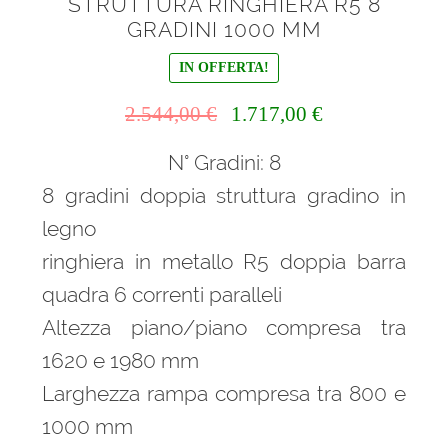
STRUTTURA RINGHIERA R5 8
GRADINI 1000 MM
IN OFFERTA!
Il
Il
2.544,00
€
1.717,00
€
prezzo
prezzo
N° Gradini: 8
originale
attuale
era:
è:
8 gradini doppia struttura gradino in
2.544,00 €.
1.717,00 €.
legno
ringhiera in metallo R5 doppia barra
quadra 6 correnti paralleli
Altezza piano/piano compresa tra
1620 e 1980 mm
Larghezza rampa compresa tra 800 e
1000 mm