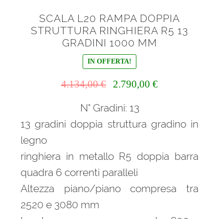
SCALA L20 RAMPA DOPPIA
STRUTTURA RINGHIERA R5 13
GRADINI 1000 MM
IN OFFERTA!
Il
Il
4.134,00
€
2.790,00
€
prezzo
prezzo
N° Gradini: 13
originale
attuale
era:
è:
13 gradini doppia struttura gradino in
4.134,00 €.
2.790,00 €.
legno
ringhiera in metallo R5 doppia barra
quadra 6 correnti paralleli
Altezza piano/piano compresa tra
2520 e 3080 mm