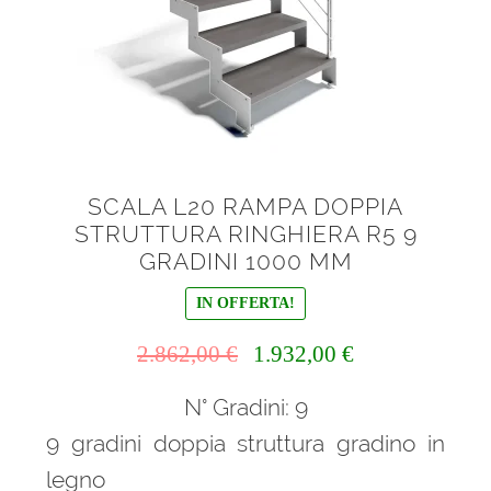
SCALA L20 RAMPA DOPPIA
STRUTTURA RINGHIERA R5 9
GRADINI 1000 MM
IN OFFERTA!
Il
Il
2.862,00
€
1.932,00
€
prezzo
prezzo
N° Gradini: 9
originale
attuale
era:
è:
9 gradini doppia struttura gradino in
2.862,00 €.
1.932,00 €.
legno