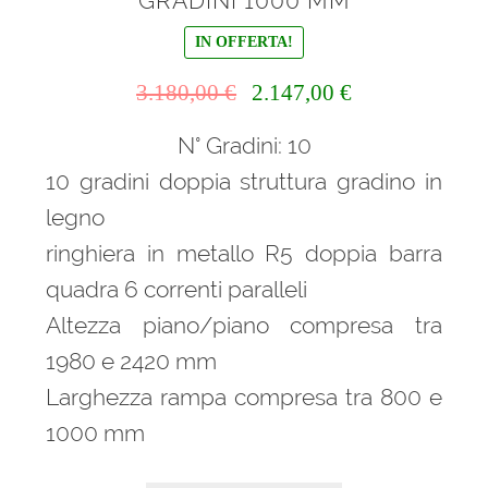
GRADINI 1000 MM
IN OFFERTA!
Il
Il
3.180,00
€
2.147,00
€
prezzo
prezzo
N° Gradini: 10
originale
attuale
era:
è:
10 gradini doppia struttura gradino in
3.180,00 €.
2.147,00 €.
legno
ringhiera in metallo R5 doppia barra
quadra 6 correnti paralleli
Altezza piano/piano compresa tra
1980 e 2420 mm
Larghezza rampa compresa tra 800 e
1000 mm