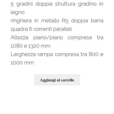
era:
è:
5 gradini doppia struttura gradino in
1.590,00 €.
1.073,00 €.
legno
ringhiera in metallo R5 doppia barra
quadra 6 correnti paralleli
Altezza piano/piano compresa tra
1080 e 1320 mm
Larghezza rampa compresa tra 800 e
1000 mm
Aggiungi al carrello