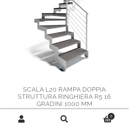
SCALA L20 RAMPA DOPPIA
STRUTTURA RINGHIERA R5 16
GRADINI 1000 MM
IN OFFERTA!
0
Cerca:
Cerca
Il
Il
5.088,00
€
3.434,00
€