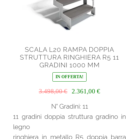
SCALA L20 RAMPA DOPPIA
STRUTTURA RINGHIERA R5 11
GRADINI 1000 MM
IN OFFERTA!
Il
Il
3.498,00
€
2.361,00
€
prezzo
prezzo
N° Gradini: 11
originale
attuale
era:
è:
11 gradini doppia struttura gradino in
3.498,00 €.
2.361,00 €.
legno
ringhiera in metallo R5 doppia barra