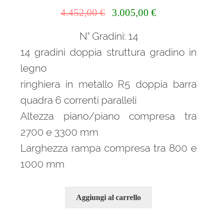
Il
Il
4.452,00
€
3.005,00
€
prezzo
prezzo
N° Gradini: 14
originale
attuale
era:
è:
14 gradini doppia struttura gradino in
4.452,00 €.
3.005,00 €.
legno
ringhiera in metallo R5 doppia barra
quadra 6 correnti paralleli
Altezza piano/piano compresa tra
2700 e 3300 mm
Larghezza rampa compresa tra 800 e
1000 mm
Aggiungi al carrello