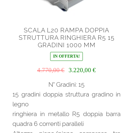
SCALA L20 RAMPA DOPPIA
STRUTTURA RINGHIERA R5 15
GRADINI 1000 MM
IN OFFERTA!
Il
Il
4.770,00
€
3.220,00
€
prezzo
prezzo
N° Gradini: 15
originale
attuale
era:
è:
15 gradini doppia struttura gradino in
4.770,00 €.
3.220,00 €.
legno
ringhiera in metallo R5 doppia barra
quadra 6 correnti paralleli