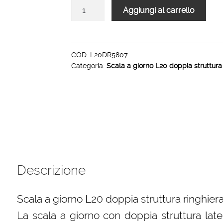
Scala
Aggiungi al carrello
L20
rampa
doppia
struttura
COD:
L20DR5807
Categoria:
Scala a giorno L20 doppia struttura
ringhiera
R5
7
gradini
1000
mm
quantità
Descrizione
Scala a giorno L20 doppia struttura ringhiera
La scala a giorno con doppia struttura late