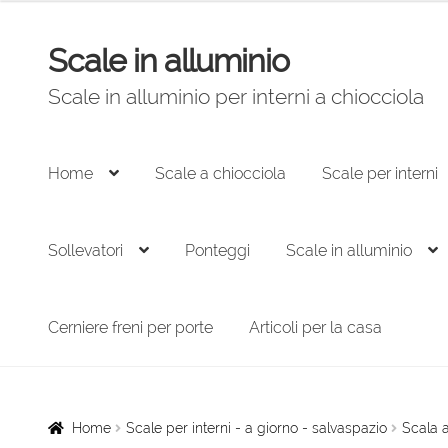
originale
attuale
era:
è:
Scale in alluminio
Vai
Vai
2.226,00 €.
1.503,00 €.
alla
al
Scale in alluminio per interni a chiocciola
navigazione
contenuto
Home
Scale a chiocciola
Scale per interni
Sollevatori
Ponteggi
Scale in alluminio
Cerniere freni per porte
Articoli per la casa
Home
Scale per interni - a giorno - salvaspazio
Scala a