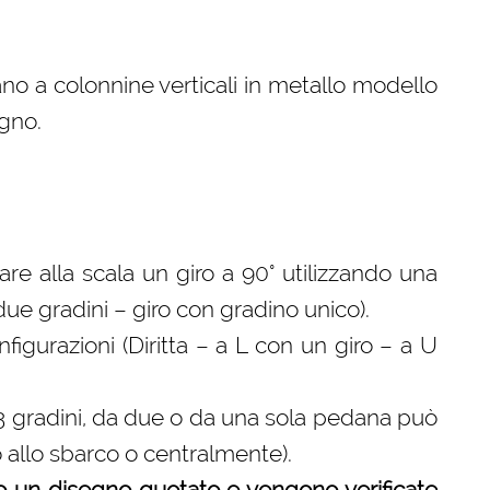
no a colonnine verticali in metallo modello
egno.
 fare alla scala un giro a 90° utilizzando una
 due gradini – giro con gradino unico).
gurazioni (Diritta – a L con un giro – a U
 3 gradini, da due o da una sola pedana può
o allo sbarco o centralmente).
o un disegno quotato e vengono verificate