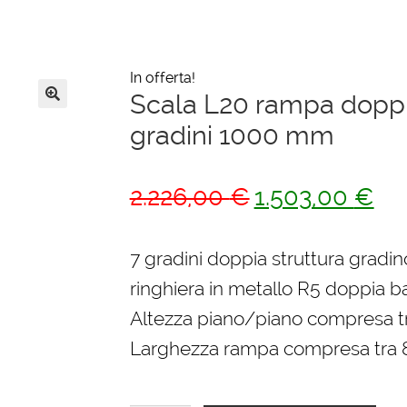
In offerta!
Scala L20 rampa doppia
🔍
gradini 1000 mm
Il
Il
2.226,00
€
1.503,00
€
prezzo
pre
originale
attu
7 gradini doppia struttura gradin
era:
è:
ringhiera in metallo R5 doppia ba
2.226,00 €.
1.5
Altezza piano/piano compresa 
Larghezza rampa compresa tra