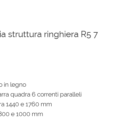
 struttura ringhiera R5 7
zzo
ale
o in legno
rra quadra 6 correnti paralleli
03,00 €.
tra 1440 e 1760 mm
 800 e 1000 mm