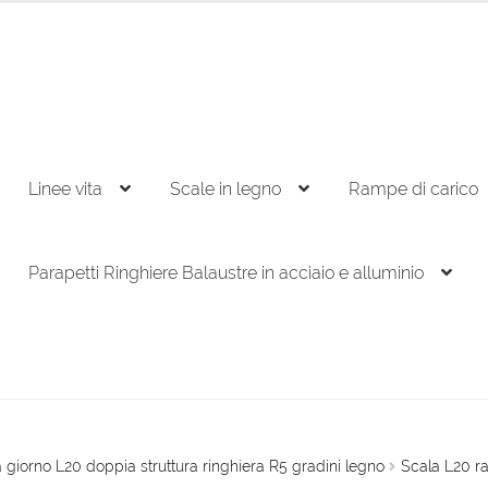
Linee vita
Scale in legno
Rampe di carico
Parapetti Ringhiere Balaustre in acciaio e alluminio
 giorno L20 doppia struttura ringhiera R5 gradini legno
Scala L20 r