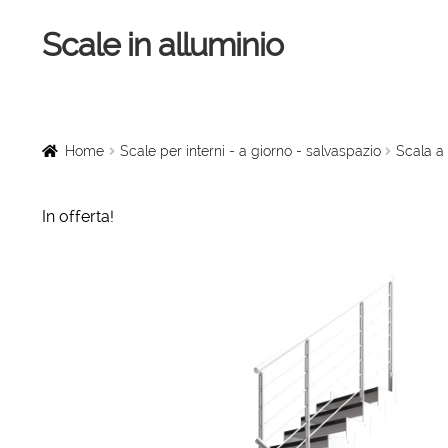
Scale in alluminio
Vai
Vai
alla
al
navigazione
contenuto
Home
Scale a chiocciola
Home
Scale per interni - a giorno - salvaspazio
Scala a 
Scale per interni
In offerta!
Linee vita
Scale in legno
Rampe di carico
Sollevatori