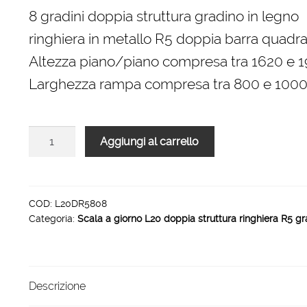
originale
attuale
8 gradini doppia struttura gradino in legno
era:
è:
ringhiera in metallo R5 doppia barra quadra 
2.544,00 €.
1.717,00 €.
Altezza piano/piano compresa tra 1620 e
Larghezza rampa compresa tra 800 e 10
Scala
Aggiungi al carrello
L20
rampa
doppia
struttura
COD:
L20DR5808
Categoria:
Scala a giorno L20 doppia struttura ringhiera R5 gr
ringhiera
R5
8
gradini
Descrizione
1000
mm