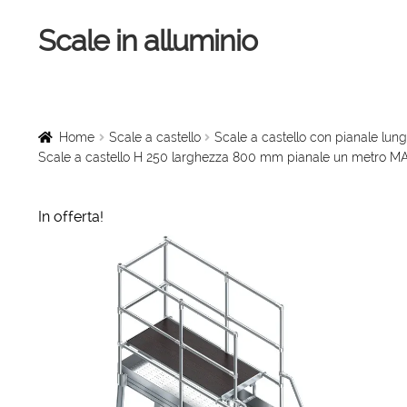
Scale in alluminio
Vai
Vai
alla
al
navigazione
contenuto
Home
Scale a chiocciola
Home
Scale a castello
Scale a castello con pianale l
Scale a castello H 250 larghezza 800 mm pianale un metro 
Scale per interni
In offerta!
Linee vita
Scale in legno
Rampe di carico
Sollevatori