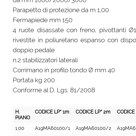
Parapetto di protezione da m 1,00
Fermapiede mm 150
4 ruote disassate con freno, pivottanti 
rivestite in poliuretano espanso con dispo
doppio pedale
n.2 stabilizzatori laterali
Corrimano in profilo tondo Ø mm 40
Portata kg 200
Conforme al D. Lgs. 81/2008
H.
CODICE LP* 1m
CODICE LP* 2m
CODICE 
PIANO
H.
CODICE LP* 1m
CODICE LP* 2m
CODICE 
1,00
A19MA60100/1
A19MA60100/2
A19MA6
PIANO