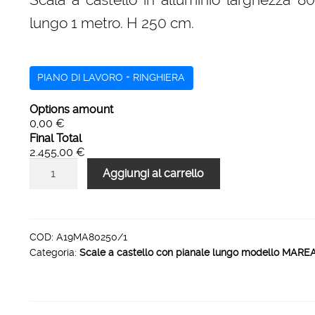
era:
è:
lungo 1 metro. H 250 cm.
3.777,00 €.
2.455,00 €.
PIANO DI LAVORO + RINGHIERA
Options amount
0,00 €
Final Total
2.455,00 €
Scale
Aggiungi al carrello
a
castello
H
250
COD:
A19MA80250/1
Categoria:
Scale a castello con pianale lungo modello MARE
larghezza
800
mm
pianale