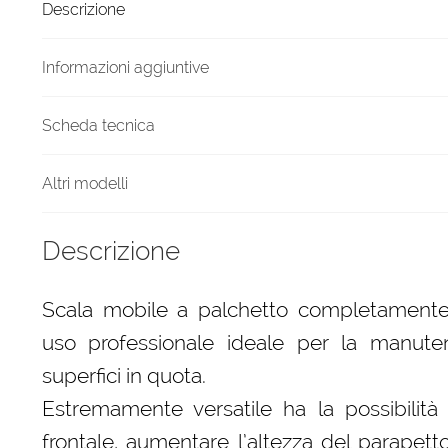
Descrizione
un
metro
MAREA
Informazioni aggiuntive
quantità
Scheda tecnica
Altri modelli
Descrizione
Scala mobile a palchetto completamente
uso professionale ideale per la manute
superfici in quota.
Estremamente versatile ha la possibilità 
frontale, aumentare l’altezza del parapetto