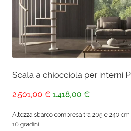
Ponteggi
Scale in alluminio
Parapetti Ringhiere Balaustre in acciaio e alluminio
Valigie
Cerniere freni per porte
Scala a chiocciola per interni 
Articoli per la casa
Il
Il
2.501,00
€
1.418,00
€
prezzo
prezzo
originale
attuale
Altezza sbarco compresa tra 205 e 240 cm
era:
è:
10 gradini