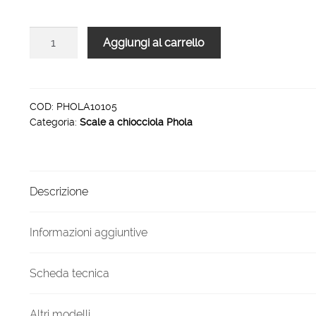
2.501,00 €.
1.418,00 €.
Scala
Aggiungi al carrello
a
chiocciola
per
interni
COD:
PHOLA10105
Categoria:
Scale a chiocciola Phola
Phola
10
gradini
105
Descrizione
cm
quantità
Informazioni aggiuntive
Scheda tecnica
Altri modelli