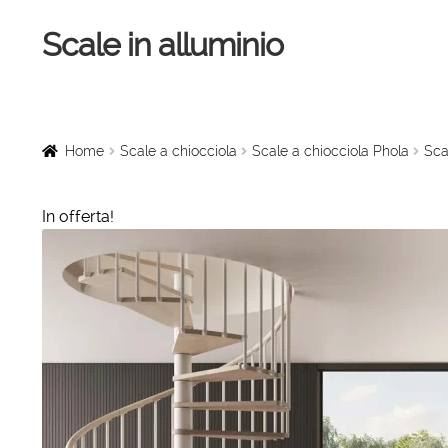
Scale in alluminio
Vai
Vai
alla
al
navigazione
contenuto
Home
Scale a chiocciola
Home
Scale a chiocciola
Scale a chiocciola Phola
Sca
Scale per interni
In offerta!
Linee vita
Scale in legno
Rampe di carico
Sollevatori