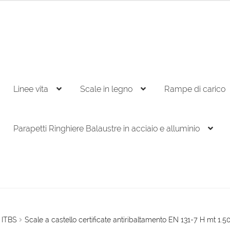
Linee vita
Scale in legno
Rampe di carico
Parapetti Ringhiere Balaustre in acciaio e alluminio
o ITBS
Scale a castello certificate antiribaltamento EN 131-7 H mt 1.5