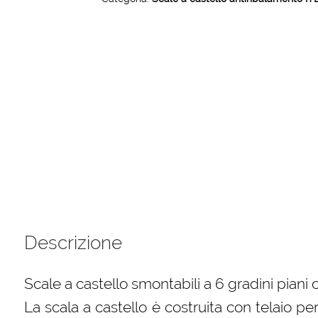
EN
131-
7
H
mt
1.50
quantità
Descrizione
Scale a castello smontabili a 6 gradini piani 
La scala a castello è costruita con telaio per