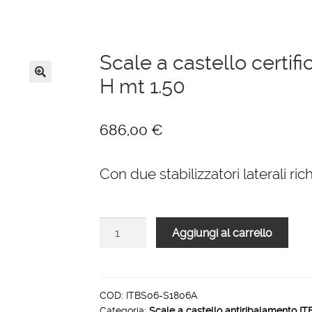
Scale a castello certif
H mt 1.50
🔍
686,00
€
Con due stabilizzatori laterali ri
Scale
Aggiungi al carrello
a
castello
certificate
antiribaltamento
COD:
ITBS06-S1806A
Categoria:
Scale a castello antiribalamento IT