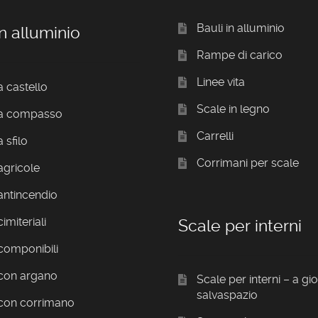
Bauli in alluminio
n alluminio
Rampe di carico
Linee vita
a castello
Scale in legno
 a compasso
Carrelli
 sfilo
Corrimani per scale
agricole
antincendio
imiteriali
Scale per interni
componibili
 con argano
Scale per interni – a gi
salvaspazio
 con corrimano