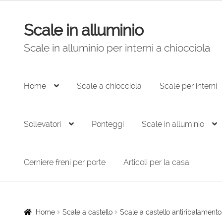
Scale in alluminio
Vai
Vai
alla
al
Scale in alluminio per interni a chiocciola
navigazione
contenuto
Home
Scale a chiocciola
Scale per interni
Sollevatori
Ponteggi
Scale in alluminio
Cerniere freni per porte
Articoli per la casa
Home
Scale a castello
Scale a castello antiribalament