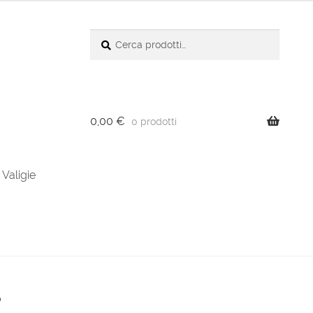
Cerca:
Cerca
0,00
€
0 prodotti
Valigie
0