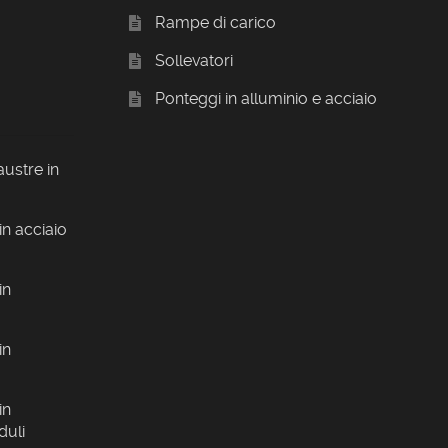
Rampe di carico
Sollevatori
Ponteggi in alluminio e acciaio
austre in
in acciaio
in
in
in
duli