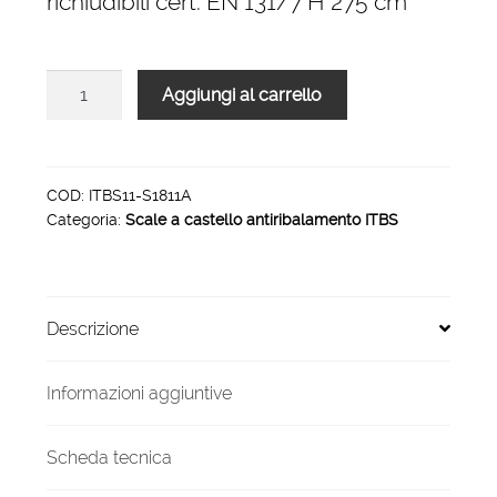
richiudibili cert. EN 131/7 H 275 cm
Scale
Aggiungi al carrello
a
castello
certificate
antiribaltamento
COD:
ITBS11-S1811A
Categoria:
Scale a castello antiribalamento ITBS
EN
131-
7
H
Descrizione
mt
2.75
quantità
Informazioni aggiuntive
Scheda tecnica