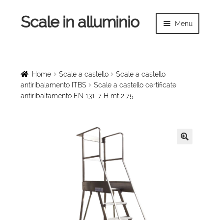
Scale in alluminio
Vai
Vai
Menu
alla
al
navigazione
contenuto
Espandi
Home
il
menu
Scale a chiocciola
Home
Scale a castello
Scale a castello
child
antiribalamento ITBS
Scale a castello certificate
antiribaltamento EN 131-7 H mt 2.75
Scale per interni
Espandi
Linee vita
il
menu
Espandi
🔍
Scale in legno
child
il
menu
Rampe di carico
child
Espandi
Sollevatori
il