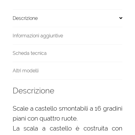
7
H
Descrizione
mt
4.00
con
Informazioni aggiuntive
manici
quantità
Scheda tecnica
Altri modelli
Descrizione
Scale a castello smontabili a 16 gradini
piani con quattro ruote.
La scala a castello è costruita con