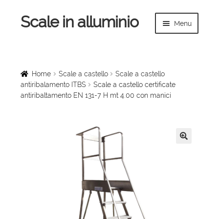
Scale in alluminio
Vai
Vai
Menu
alla
al
navigazione
contenuto
Espandi
Home
il
menu
Scale a chiocciola
Home
Scale a castello
Scale a castello
child
antiribalamento ITBS
Scale a castello certificate
antiribaltamento EN 131-7 H mt 4.00 con manici
Scale per interni
Espandi
Linee vita
il
menu
Espandi
🔍
Scale in legno
child
il
menu
Rampe di carico
child
Espandi
Sollevatori
il