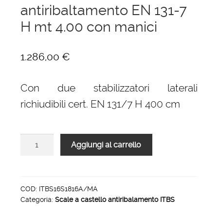
antiribaltamento EN 131-7
H mt 4.00 con manici
1.286,00
€
Con due stabilizzatori laterali
richiudibili cert. EN 131/7 H 400 cm
Scale
Aggiungi al carrello
a
castello
certificate
antiribaltamento
COD:
ITBS16S1816A/MA
Categoria:
Scale a castello antiribalamento ITBS
EN
131-