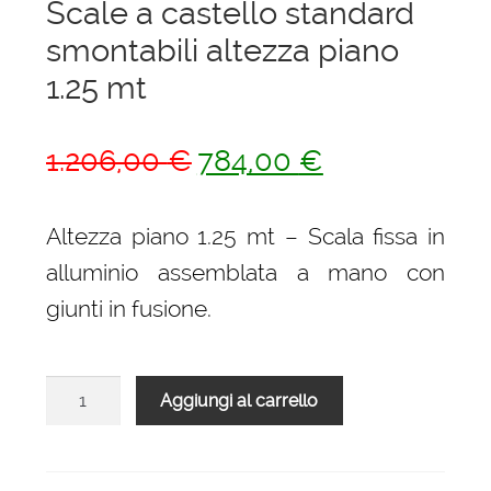
Scale a castello standard
smontabili altezza piano
1.25 mt
Il
Il
1.206,00
€
784,00
€
prezzo
prezzo
originale
attuale
Altezza piano 1.25 mt – Scala fissa in
era:
è:
alluminio assemblata a mano con
1.206,00 €.
784,00 €.
giunti in fusione.
Scale
Aggiungi al carrello
a
castello
standard