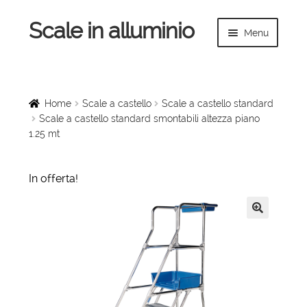
Scale in alluminio
Vai
Vai
Menu
alla
al
navigazione
contenuto
Espandi
Home
il
menu
Scale a chiocciola
Home
Scale a castello
Scale a castello standard
child
Scale a castello standard smontabili altezza piano
1.25 mt
Scale per interni
Espandi
Linee vita
In offerta!
il
menu
Espandi
Scale in legno
child
il
🔍
menu
Rampe di carico
child
Espandi
Sollevatori
il