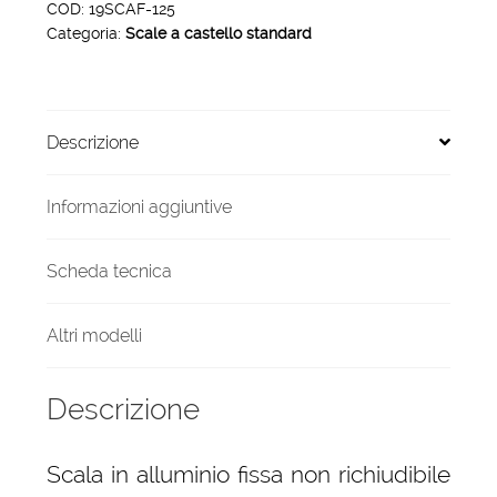
smontabili
COD:
19SCAF-125
Categoria:
Scale a castello standard
altezza
piano
1.25
mt
Descrizione
quantità
Informazioni aggiuntive
Scheda tecnica
Altri modelli
Descrizione
Scala in alluminio fissa non richiudibile