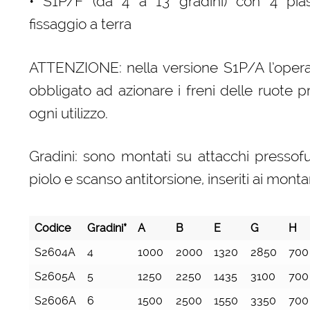
• S1P/F (da 4 a 13 gradini) con 4 pias
fissaggio a terra
ATTENZIONE: nella versione S1P/A l’opera
obbligato ad azionare i freni delle ruote p
ogni utilizzo.
Gradini: sono montati su attacchi pressof
piolo e scanso antitorsione, inseriti ai monta
Codice
Gradini*
A
B
E
G
H
S2604A
4
1000
2000
1320
2850
700
S2605A
5
1250
2250
1435
3100
700
S2606A
6
1500
2500
1550
3350
700