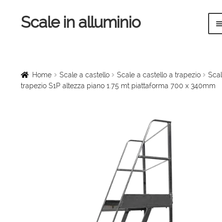
Scale in alluminio
Vai
Vai
alla
al
navigazione
contenuto
Home
Scale a chiocciola
Home
Scale a castello
Scale a castello a trapezio
Scal
trapezio S1P altezza piano 1.75 mt piattaforma 700 x 340mm
Scale per interni
Linee vita
Scale in legno
Rampe di carico
Sollevatori