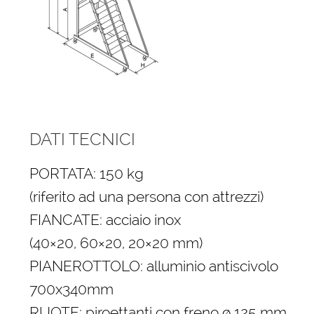
DATI TECNICI
PORTATA: 150 kg
(riferito ad una persona con attrezzi)
FIANCATE: acciaio inox
(40×20, 60×20, 20×20 mm)
PIANEROTTOLO: alluminio antiscivolo
700x340mm
RUOTE: piroettanti con freno ø 125 mm