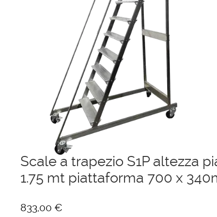
Ponteggi
Scale in alluminio
Parapetti Ringhiere Balaustre in acciaio e alluminio
Valigie
Cerniere freni per porte
Articoli per la casa
Scale a trapezio S1P altezza p
1.75 mt piattaforma 700 x 34
833,00
€