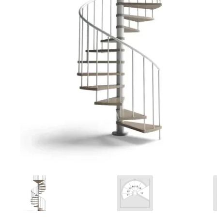
Ponteggi
Scale in alluminio
Parapetti Ringhiere Balaustre in acciaio e alluminio
Valigie
Cerniere freni per porte
Articoli per la casa