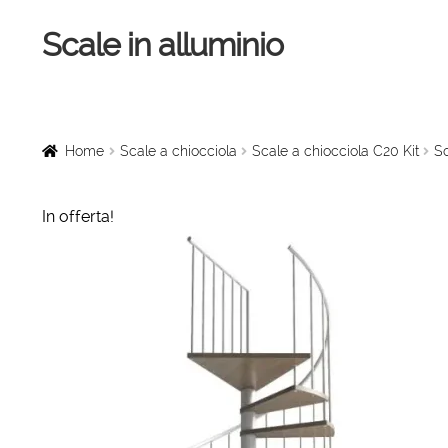
Scale in alluminio
Vai
Vai
alla
al
navigazione
contenuto
Home
Scale a chiocciola
Home
Scale a chiocciola
Scale a chiocciola C20 Kit
Sc
Scale per interni
In offerta!
Linee vita
Scale in legno
Rampe di carico
Sollevatori