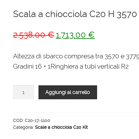
Scala a chiocciola C20 H 357
Il
Il
2.538,00
€
1.713,00
€
prezzo
prezzo
originale
attuale
Altezza di sbarco compresa tra 3570 e 37
era:
è:
Gradini 16 + 1Ringhiera a tubi verticali R2
2.538,00 €.
1.713,00 €.
Scala
Aggiungi al carrello
a
chiocciola
C20
H
COD:
C20-17-1100
Categoria:
Scale a chiocciola C20 Kit
3570
3779