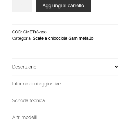
Scala
Aggiungi al carrello
a
chiocciola
per
interni
COD:
GMET18-120
Categoria:
Scale a chiocciola Gam metallo
Gam
Metallo
18
gradini
Descrizione
120
cm
quantità
Informazioni aggiuntive
Scheda tecnica
Altri modelli