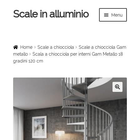
Scale in alluminio
Vai
Vai
Menu
alla
al
navigazione
contenuto
Espandi
Home
il
menu
Scale a chiocciola
Home
Scale a chiocciola
Scale a chiocciola Gam
child
metallo
Scala a chiocciola per interni Gam Metallo 18
gradini 120 cm
Scale per interni
Espandi
Linee vita
il
menu
Espandi
🔍
Scale in legno
child
il
menu
Rampe di carico
child
Espandi
Sollevatori
il