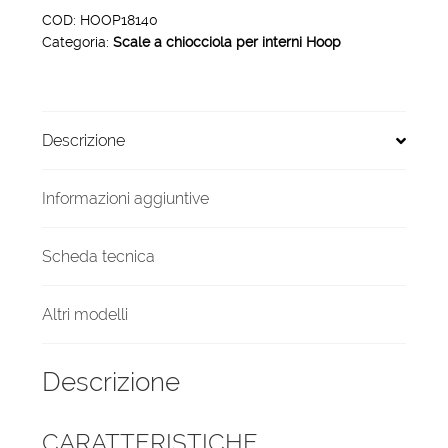
interni
COD:
HOOP18140
Categoria:
Scale a chiocciola per interni Hoop
Hoop
18
gradini
140
Descrizione
cm
quantità
Informazioni aggiuntive
Scheda tecnica
Altri modelli
Descrizione
CARATTERISTICHE