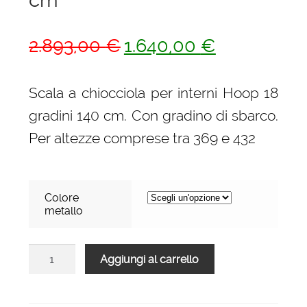
Il
Il
2.893,00
€
1.640,00
€
prezzo
prezzo
originale
attuale
Scala a chiocciola per interni Hoop 18
era:
è:
gradini 140 cm. Con gradino di sbarco.
2.893,00 €.
1.640,00 €.
Per altezze comprese tra 369 e 432
Colore
metallo
Scala
Aggiungi al carrello
a
chiocciola
per