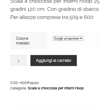
Scala a chiocciola per interni Hoop 25
era:
è:
gradini 120 cm. Con gradino di sbarco.
1.838,00 €.
1.042,00 €.
Per altezze comprese tra 509 e 600
Colore
metallo
Scala
Aggiungi al carrello
a
chiocciola
per
interni
COD:
HOOP25120
Categoria:
Scale a chiocciola per interni Hoop
Hoop
25
gradini
120