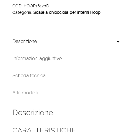
interni
COD:
HOOP16120D
Categoria:
Scale a chiocciola per interni Hoop
Hoop
16
gradini
120
Descrizione
cm
arrivo
diretto
Informazioni aggiuntive
quantità
Scheda tecnica
Altri modelli
Descrizione
CARATTERISTICHE