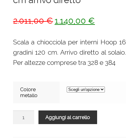
Il
Il
2.011,00
€
1.140,00
€
prezzo
prezzo
originale
attuale
Scala a chiocciola per interni Hoop 16
era:
è:
gradini 120 cm. Arrivo diretto al solaio.
2.011,00 €.
1.140,00 €.
Per altezze comprese tra 328 e 384
Colore
metallo
Scala
Aggiungi al carrello
a
chiocciola
per