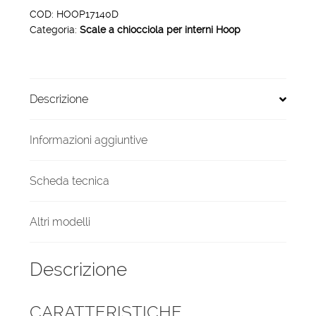
interni
COD:
HOOP17140D
Categoria:
Scale a chiocciola per interni Hoop
Hoop
17
gradini
140
Descrizione
cm
arrivo
diretto
Informazioni aggiuntive
quantità
Scheda tecnica
Altri modelli
Descrizione
CARATTERISTICHE