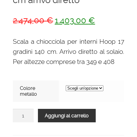
Il
Il
2.474,00
€
1.403,00
€
prezzo
prezzo
originale
attuale
Scala a chiocciola per interni Hoop 17
era:
è:
gradini 140 cm. Arrivo diretto al solaio.
2.474,00 €.
1.403,00 €.
Per altezze comprese tra 349 e 408
Colore
metallo
Scala
Aggiungi al carrello
a
chiocciola
per