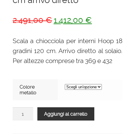
Il
Il
2.491,00
€
1.412,00
€
prezzo
prezzo
originale
attuale
Scala a chiocciola per interni Hoop 18
era:
è:
gradini 120 cm. Arrivo diretto al solaio.
2.491,00 €.
1.412,00 €.
Per altezze comprese tra 369 e 432
Colore
metallo
Scala
Aggiungi al carrello
a
chiocciola
per