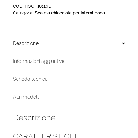
interni
COD:
HOOP18120D
Categoria:
Scale a chiocciola per interni Hoop
Hoop
18
gradini
120
Descrizione
cm
arrivo
diretto
Informazioni aggiuntive
quantità
Scheda tecnica
Altri modelli
Descrizione
CARATTERISTICHE