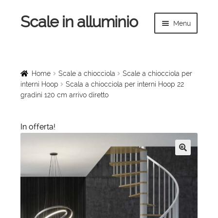
Scale in alluminio
Vai
Vai
Menu
alla
al
navigazione
contenuto
Espandi
Home
il
menu
Scale a chiocciola
Home
Scale a chiocciola
Scale a chiocciola per
child
interni Hoop
Scala a chiocciola per interni Hoop 22
gradini 120 cm arrivo diretto
Scale per interni
Espandi
Linee vita
In offerta!
il
menu
Espandi
Scale in legno
child
il
🔍
menu
Rampe di carico
child
Espandi
Sollevatori
il