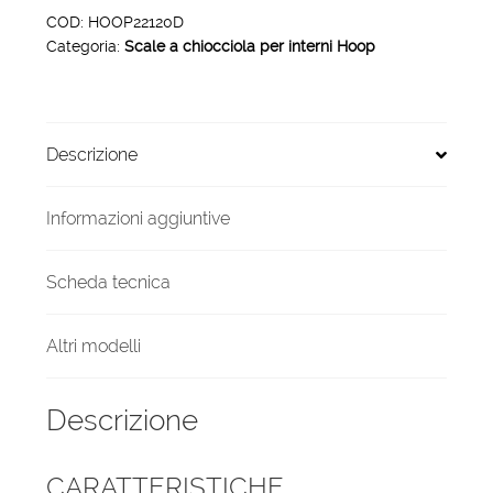
interni
COD:
HOOP22120D
Categoria:
Scale a chiocciola per interni Hoop
Hoop
22
gradini
120
Descrizione
cm
arrivo
diretto
Informazioni aggiuntive
quantità
Scheda tecnica
Altri modelli
Descrizione
CARATTERISTICHE