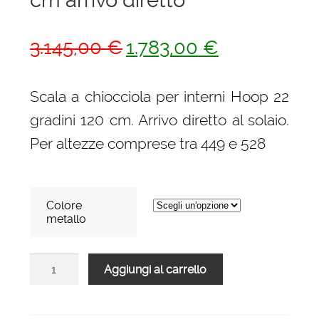
Il
Il
3.145,00
€
1.783,00
€
prezzo
prezzo
originale
attuale
Scala a chiocciola per interni Hoop 22
era:
è:
gradini 120 cm. Arrivo diretto al solaio.
3.145,00 €.
1.783,00 €.
Per altezze comprese tra 449 e 528
Colore
metallo
Scala
Aggiungi al carrello
a
chiocciola
per