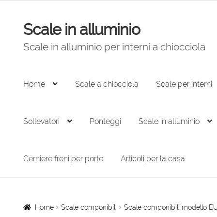
originale
attuale
era:
è:
Scale in alluminio
Vai
Vai
253,00 €.
170,00 €.
alla
al
Scale in alluminio per interni a chiocciola
navigazione
contenuto
Home
Scale a chiocciola
Scale per interni
Sollevatori
Ponteggi
Scale in alluminio
Cerniere freni per porte
Articoli per la casa
Home
Scale componibili
Scale componibili modello E