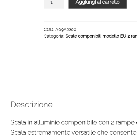
Aggiungi al carrello
in
alluminio
componibili
europa
COD:
A09A2200
Categoria:
Scale componibili modello EU 2 ra
2
x
6
quantità
Descrizione
Scala in alluminio componibile con 2 rampe d
Scala estremamente versatile che consente l’