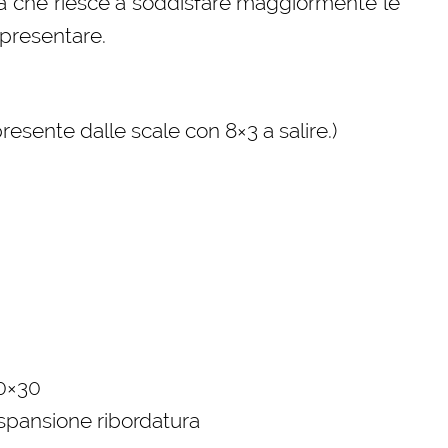
lla che riesce a soddisfare maggiormente le
 presentare.
presente dalle scale con 8×3 a salire.)
30×30
 espansione ribordatura