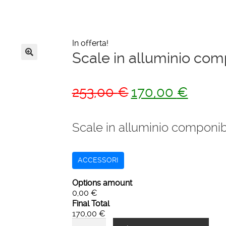
In offerta!
Scale in alluminio comp
🔍
Il
Il
253,00
€
170,00
€
prezzo
prezzo
originale
attuale
Scale in alluminio componibi
era:
è:
253,00 €.
170,00 
ACCESSORI
Options amount
0,00 €
Final Total
170,00 €
Scale