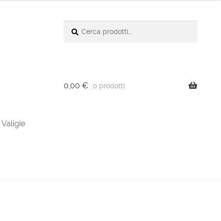
Cerca:
Cerca
0,00
€
0 prodotti
Valigie