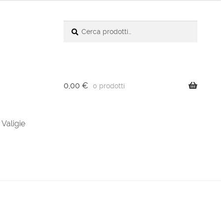
Cerca:
Cerca
0,00
€
0 prodotti
Valigie