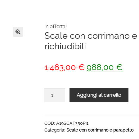
In offerta!
Scale con corrimano e 
🔍
richiudibili
Il
Il
1.463,00
€
988,00
€
prezzo
prezz
originale
attua
Scale
Aggiungi al carrello
era:
è:
con
1.463,00 €.
988,0
corrimano
e
piattaforma
COD:
A19SCAF350PI1
Categoria:
Scale con corrimano e parapetto
3.50
mt