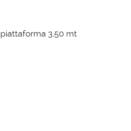
piattaforma 3.50 mt
o
le
0 €.