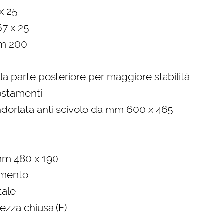
x 25
67 x 25
mm 200
la parte posteriore per maggiore stabilità
ostamenti
andorlata anti scivolo da mm 600 x 465
 mm 480 x 190
amento
tale
tezza chiusa (F)