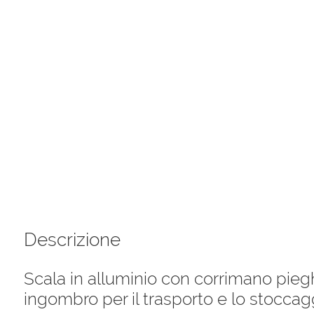
richiudibili
quantità
Descrizione
Scala in alluminio con corrimano pieg
ingombro per il trasporto e lo stoccag