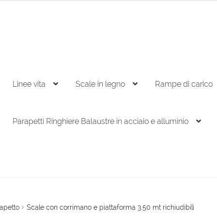
Linee vita
Scale in legno
Rampe di carico
Parapetti Ringhiere Balaustre in acciaio e alluminio
apetto
Scale con corrimano e piattaforma 3.50 mt richiudibili