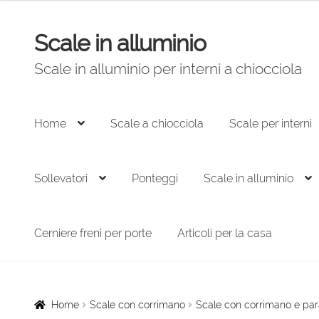
originale
attuale
era:
è:
Scale in alluminio
Vai
Vai
1.463,00 €.
988,00 €.
alla
al
Scale in alluminio per interni a chiocciola
navigazione
contenuto
Home
Scale a chiocciola
Scale per interni
Sollevatori
Ponteggi
Scale in alluminio
Cerniere freni per porte
Articoli per la casa
Home
Scale con corrimano
Scale con corrimano e par