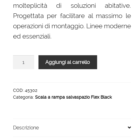
molteplicità di soluzioni abitative.
Progettata per facilitare al massimo le
operazioni di montaggio. Linee moderne
ed essenziali.
Scala
Aggiungi al carrello
a
rampa
per
interni
COD:
45302
Categoria:
Scala a rampa salvaspazio Flex Black
ad
altezza
variabile
Flex
Descrizione
Black
12