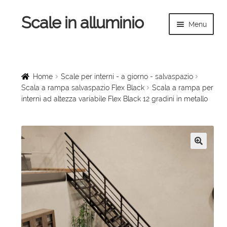
Scale in alluminio
Vai
Vai
Menu
alla
al
navigazione
contenuto
Espandi
Home
il
menu
Scale a chiocciola
Home
Scale per interni - a giorno - salvaspazio
child
Scala a rampa salvaspazio Flex Black
Scala a rampa per
interni ad altezza variabile Flex Black 12 gradini in metallo
Scale per interni
Espandi
Linee vita
il
menu
Espandi
🔍
Scale in legno
child
il
menu
Rampe di carico
child
Espandi
Sollevatori
il