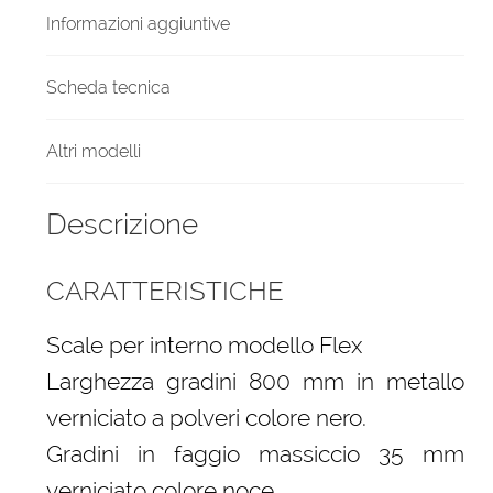
gradini
Informazioni aggiuntive
in
metallo
Scheda tecnica
quantità
Altri modelli
Descrizione
CARATTERISTICHE
Scale per interno modello Flex
Larghezza gradini 800 mm in metallo
verniciato a polveri colore nero.
Gradini in faggio massiccio 35 mm
verniciato colore noce