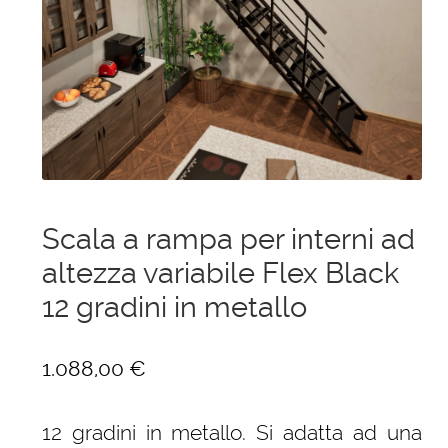
menu
Ponteggi
child
Espandi
Scale in alluminio
il
menu
Espandi
Parapetti Ringhiere Balaustre in acciaio e alluminio
child
il
menu
Valigie
child
Cerniere freni per porte
Scala a rampa per interni ad
altezza variabile Flex Black
Articoli per la casa
12 gradini in metallo
1.088,00
€
12 gradini in metallo. Si adatta ad una