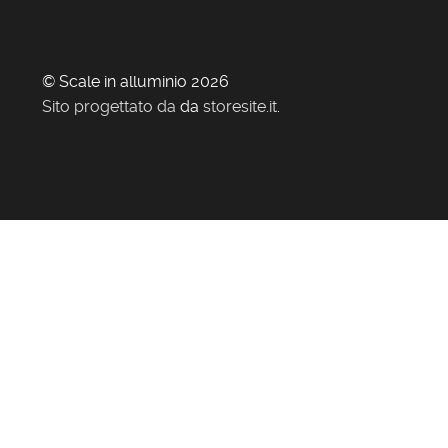
© Scale in alluminio 2026
Sito progettato da
da
storesite.it
.