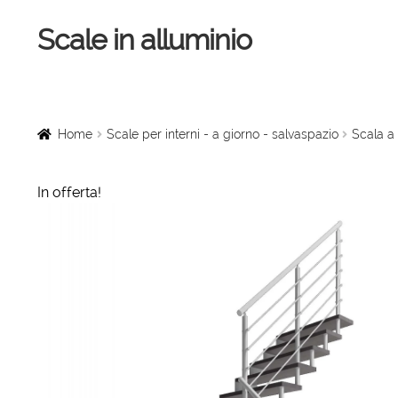
Scale in alluminio
Vai
Vai
alla
al
navigazione
contenuto
Home
Scale a chiocciola
Home
Scale per interni - a giorno - salvaspazio
Scala a 
Scale per interni
In offerta!
Linee vita
Scale in legno
Rampe di carico
Sollevatori