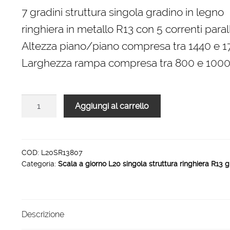
originale
attuale
7 gradini struttura singola gradino in legno
era:
è:
ringhiera in metallo R13 con 5 correnti parall
2.156,00 €.
1.455,00 €.
Altezza piano/piano compresa tra 1440 e
Larghezza rampa compresa tra 800 e 10
Scala
Aggiungi al carrello
L20
rampa
singola
struttura
COD:
L20SR13807
Categoria:
Scala a giorno L20 singola struttura ringhiera R13 g
ringhiera
R13
7
gradini
Descrizione
1000
mm