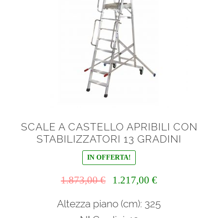
SCALE A CASTELLO APRIBILI CON
STABILIZZATORI 13 GRADINI
IN OFFERTA!
Il
Il
1.873,00
€
1.217,00
€
prezzo
prezzo
Altezza piano (cm): 325
originale
attuale
era:
è: