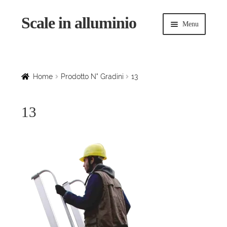
Scale in alluminio
Vai
Vai
Menu
alla
al
navigazione
contenuto
Espandi
Home
il
menu
Scale a chiocciola
Home
Prodotto N° Gradini
13
child
Scale per interni
13
Espandi
Linee vita
il
menu
Espandi
Scale in legno
child
il
menu
Rampe di carico
child
Espandi
Sollevatori
il