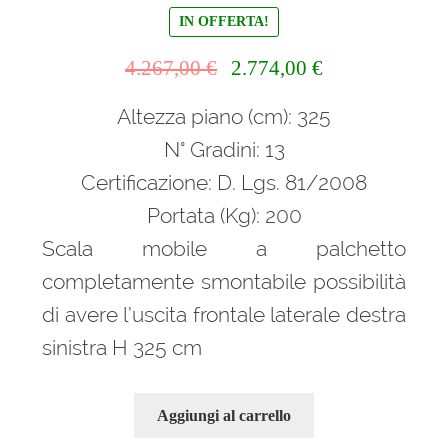
IN OFFERTA!
Il
Il
4.267,00
€
2.774,00
€
prezzo
prezzo
Altezza piano (cm): 325
originale
attuale
era:
è:
N° Gradini: 13
4.267,00 €.
2.774,00 €.
Certificazione: D. Lgs. 81/2008
Portata (Kg): 200
Scala mobile a palchetto
completamente smontabile possibilità
di avere l’uscita frontale laterale destra
sinistra H 325 cm
Aggiungi al carrello