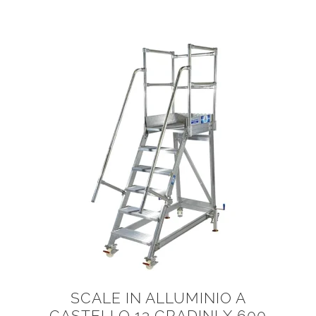
ha
più
varianti.
Le
opzioni
possono
essere
scelte
nella
pagina
del
prodotto
SCALE IN ALLUMINIO A
CASTELLO 13 GRADINI X 600