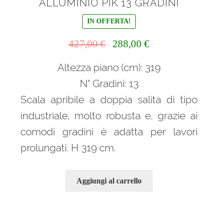
ALLUMINIO PIK 13 GRADINI
IN OFFERTA!
Il
Il
427,00
€
288,00
€
prezzo
prezzo
Altezza piano (cm): 319
originale
attuale
era:
è:
N° Gradini: 13
427,00 €.
288,00 €.
Scala apribile a doppia salita di tipo
industriale, molto robusta e, grazie ai
comodi gradini è adatta per lavori
prolungati. H 319 cm.
Aggiungi al carrello