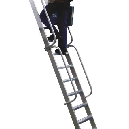
menu
Ponteggi
child
Espandi
Scale in alluminio
il
menu
Espandi
Parapetti Ringhiere Balaustre in acciaio e alluminio
child
il
menu
Valigie
child
Cerniere freni per porte
Articoli per la casa