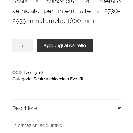
Scala a chiocciola F20 metallo
era:
è:
verniciato per interni altezza 2730-
2.472,00 €.
1.669,00 €.
2939 mm diametro 1600 mm
Scala
Aggiungi al carrello
a
chiocciola
F20
H
COD:
F20-13-16
Categoria:
Scale a chiocciola F20 Kit
2730-
2939
diametro
1600
Descrizione
mm
quantità
Informazioni aggiuntive