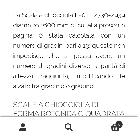
La Scala a chiocciola F20 H 2730-2939
diametro 1600 mm di cui alla presente
pagina è stata calcolata con un
numero di gradini pari a 13; questo non
impedisce che si possa avere un
numero di gradini diverso, a parità di
altezza raggiunta, modificando le
alzate tra gradinio e gradino.
SCALE A CHIOCCIOLA DI
FORMA ROTONDA O QUADRATA
0
La principale differenza, da cui
Cerca:
Cerca
derivano anche differenti prestazioni è