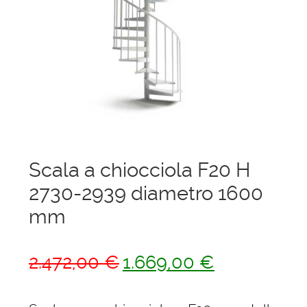
menu
Ponteggi
child
Espandi
Scale in alluminio
il
menu
Espandi
Parapetti Ringhiere Balaustre in acciaio e
child
il
alluminio
menu
child
Valigie
Scala a chiocciola F20 H
Cerniere freni per porte
2730-2939 diametro 1600
mm
Articoli per la casa
Il
Il
2.472,00
€
1.669,00
€
prezzo
prezzo
originale
attuale