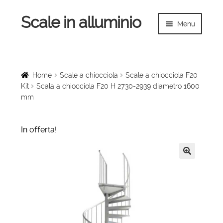
Scale in alluminio
Vai
Vai
Menu
alla
al
navigazione
contenuto
Espandi
Home
il
menu
Scale a chiocciola
Home
Scale a chiocciola
Scale a chiocciola F20
child
Kit
Scala a chiocciola F20 H 2730-2939 diametro 1600
mm
Scale per interni
Espandi
Linee vita
In offerta!
il
menu
Espandi
Scale in legno
child
il
🔍
menu
Rampe di carico
child
Espandi
Sollevatori
il