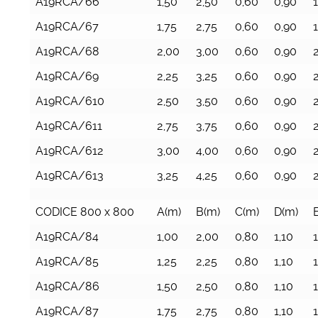
A19RCA/66
1,50
2,50
0,60
0,90
1
A19RCA/67
1,75
2,75
0,60
0,90
1
A19RCA/68
2,00
3,00
0,60
0,90
2
A19RCA/69
2,25
3,25
0,60
0,90
A19RCA/610
2,50
3,50
0,60
0,90
A19RCA/611
2,75
3,75
0,60
0,90
A19RCA/612
3,00
4,00
0,60
0,90
A19RCA/613
3,25
4,25
0,60
0,90
CODICE 800 x 800
A(m)
B(m)
C(m)
D(m)
A19RCA/84
1,00
2,00
0,80
1,10
1
A19RCA/85
1,25
2,25
0,80
1,10
A19RCA/86
1,50
2,50
0,80
1,10
A19RCA/87
1,75
2,75
0,80
1,10
1