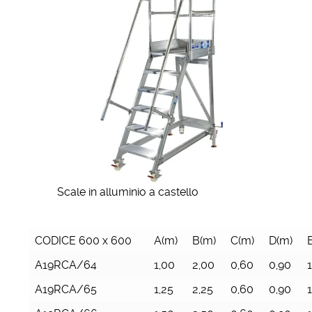
Scale in alluminio a castello
CODICE 600 x 600
A(m)
B(m)
C(m)
D(m)
A19RCA/64
1,00
2,00
0,60
0,90
1
A19RCA/65
1,25
2,25
0,60
0,90