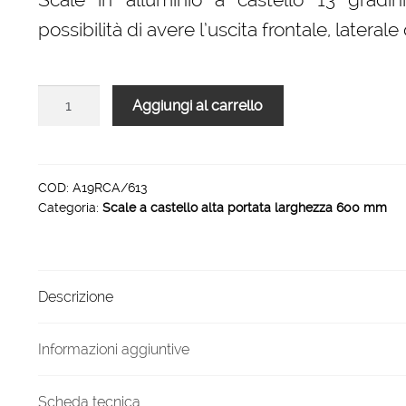
era:
è:
possibilità di avere l’uscita frontale, laterale
3.906,00 €.
2.539,00 €.
Scale
Aggiungi al carrello
in
alluminio
a
castello
COD:
A19RCA/613
Categoria:
Scale a castello alta portata larghezza 600 mm
13
gradini
x
600
Descrizione
quantità
Informazioni aggiuntive
Scheda tecnica