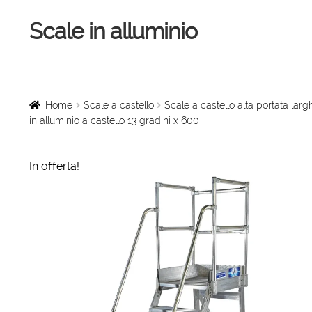
Scale in alluminio
Vai
Vai
alla
al
navigazione
contenuto
Home
Scale a chiocciola
Home
Scale a castello
Scale a castello alta portata la
in alluminio a castello 13 gradini x 600
Scale per interni
In offerta!
Linee vita
Scale in legno
Rampe di carico
Sollevatori