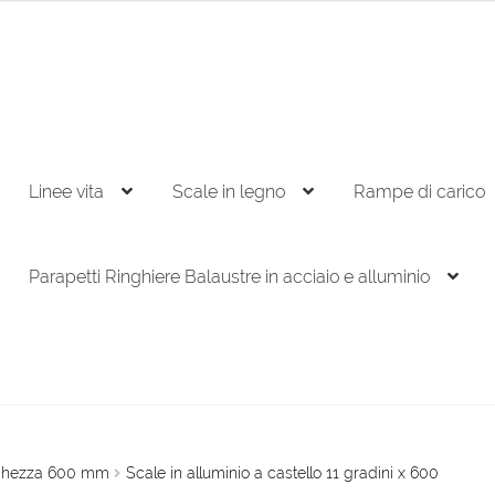
Linee vita
Scale in legno
Rampe di carico
Parapetti Ringhiere Balaustre in acciaio e alluminio
arghezza 600 mm
Scale in alluminio a castello 11 gradini x 600