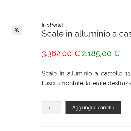
In offerta!
Scale in alluminio a cas
🔍
Il
Il
3.362,00
€
2.185,00
€
prezzo
pre
originale
attu
Scale in alluminio a castello 11
era:
è:
l’uscita frontale, laterale destra/s
3.362,00 €.
2.18
Scale
Aggiungi al carrello
in
alluminio
a