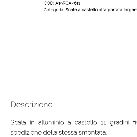
castello
COD:
A19RCA/611
Categoria:
Scale a castello alta portata larg
11
gradini
x
600
quantità
Descrizione
Scala in alluminio a castello 11 gradini 
spedizione della stessa smontata.