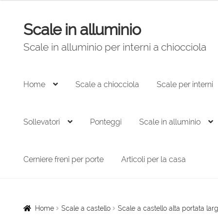
originale
attuale
era:
è:
Scale in alluminio
Vai
Vai
3.362,00 €.
2.185,00 €.
alla
al
Scale in alluminio per interni a chiocciola
navigazione
contenuto
Home
Scale a chiocciola
Scale per interni
Sollevatori
Ponteggi
Scale in alluminio
Cerniere freni per porte
Articoli per la casa
Home
Scale a castello
Scale a castello alta portata l