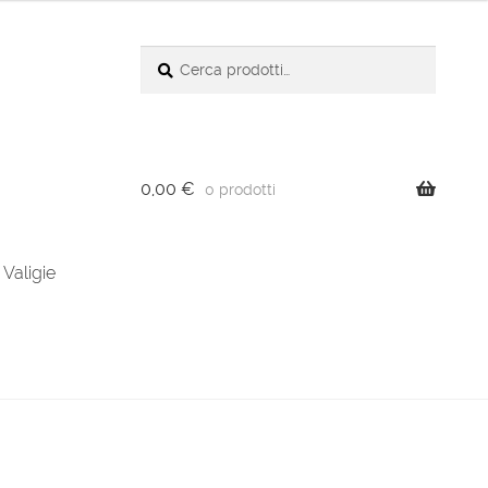
Cerca:
Cerca
0,00
€
0 prodotti
Valigie