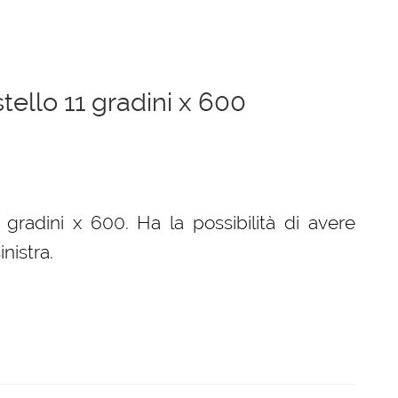
tello 11 gradini x 600
zzo
ale
 gradini x 600. Ha la possibilità di avere
inistra.
5,00 €.