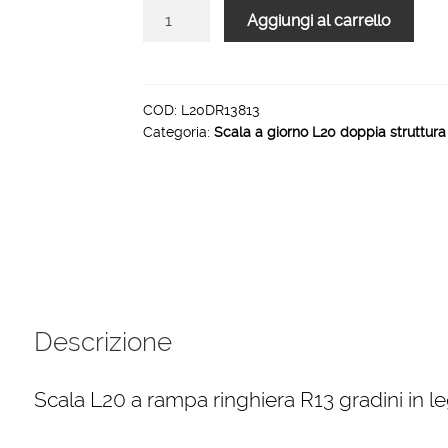
Scala
Aggiungi al carrello
L20
doppia
struttura
ringhiera
COD:
L20DR13813
Categoria:
Scala a giorno L20 doppia struttura 
R13
rampa
13
gradini
1000
mm
quantità
Descrizione
Scala L20 a rampa ringhiera R13 gradini in l