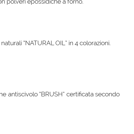
con polveri epossidiche a forno.
i naturali “NATURAL OIL” in 4 colorazioni.
ne antiscivolo “BRUSH” certificata secondo