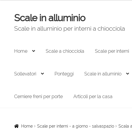
originale
attuale
era:
è:
Scale in alluminio
Vai
Vai
4.056,00 €.
2.738,00 €.
alla
al
Scale in alluminio per interni a chiocciola
navigazione
contenuto
Home
Scale a chiocciola
Scale per interni
Sollevatori
Ponteggi
Scale in alluminio
Cerniere freni per porte
Articoli per la casa
Home
Scale per interni - a giorno - salvaspazio
Scala a