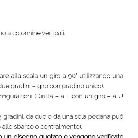
o a colonnine verticali.
 fare alla scala un giro a 90° utilizzando una
 due gradini – giro con gradino unico).
gurazioni (Diritta – a L con un giro – a U
 3 gradini, da due o da una sola pedana può
o allo sbarco o centralmente).
o un disegno quotato e vengono verificate