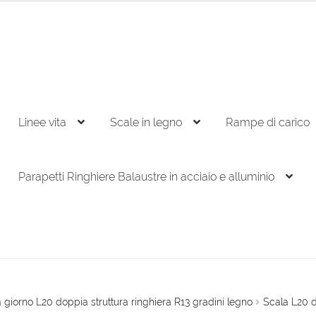
Linee vita
Scale in legno
Rampe di carico
Parapetti Ringhiere Balaustre in acciaio e alluminio
 giorno L20 doppia struttura ringhiera R13 gradini legno
Scala L20 d