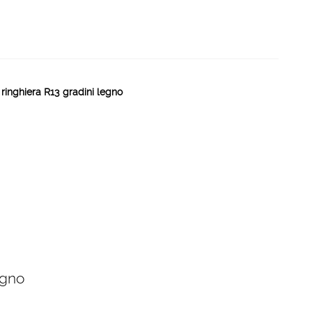
ringhiera R13 gradini legno
egno