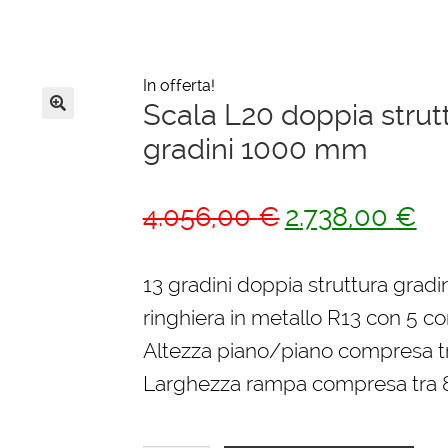
In offerta!
Scala L20 doppia strut
🔍
gradini 1000 mm
Il
Il
4.056,00
€
2.738,00
€
prezzo
pre
originale
att
13 gradini doppia struttura gradi
era:
è:
ringhiera in metallo R13 con 5 cor
4.056,00 €.
2.7
Altezza piano/piano compresa 
Larghezza rampa compresa tra