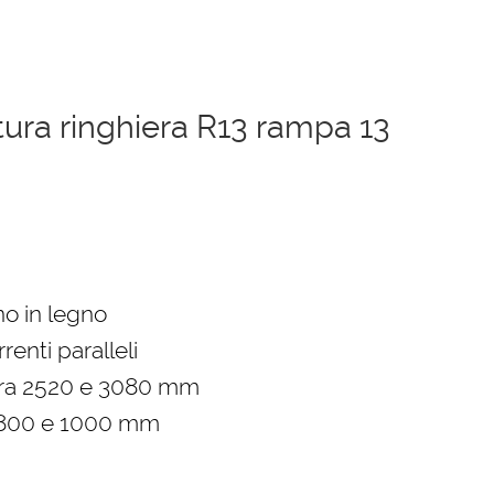
tura ringhiera R13 rampa 13
zzo
uale
no in legno
renti paralleli
38,00 €.
tra 2520 e 3080 mm
 800 e 1000 mm