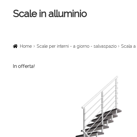
Scale in alluminio
Vai
Vai
alla
al
navigazione
contenuto
Home
Scale a chiocciola
Home
Scale per interni - a giorno - salvaspazio
Scala a 
Scale per interni
In offerta!
Linee vita
Scale in legno
Rampe di carico
Sollevatori