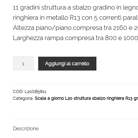
originale
attuale
11 gradini struttura a sbalzo gradino in legn
era:
è:
ringhiera in metallo R13 con 5 correnti parall
2.662,00 €.
1.797,00 €.
Altezza piano/piano compresa tra 2160 e
Larghezza rampa compresa tra 800 e 10
Scala
Aggiungi al carrello
L20
rampa
struttura
sbalzo
COD:
L20SB5811
Categoria:
Scala a giorno L20 struttura sbalzo ringhiera R13 g
ringhiera
R13
11
gradini
Descrizione
1000
mm