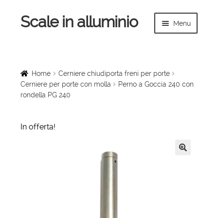
Scale in alluminio
Vai
Vai
Menu
alla
al
navigazione
contenuto
Espandi
Home
il
menu
Scale a chiocciola
Home
Cerniere chiudiporta freni per porte
child
Cerniere per porte con molla
Perno a Goccia 240 con
rondella PG 240
Scale per interni
Espandi
Linee vita
In offerta!
il
menu
Espandi
Scale in legno
child
il
🔍
menu
Rampe di carico
child
Espandi
Sollevatori
il