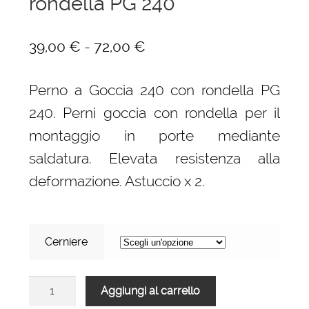
rondella PG 240
Fascia
-
39,00
€
72,00
€
di
Perno a Goccia 240 con rondella PG
prezzo:
240. Perni goccia con rondella per il
da
montaggio in porte mediante
39,00 €
saldatura. Elevata resistenza alla
a
deformazione. Astuccio x 2.
72,00 €
Cerniere
Perno
Aggiungi al carrello
a