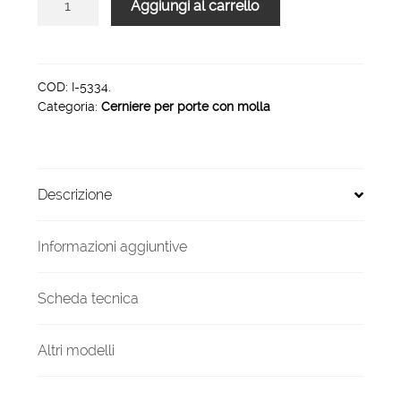
Aggiungi al carrello
a
Goccia
180
con
COD:
I-5334.
Categoria:
Cerniere per porte con molla
cuscinetto
PG
CR
180
Descrizione
quantità
Informazioni aggiuntive
Scheda tecnica
Altri modelli