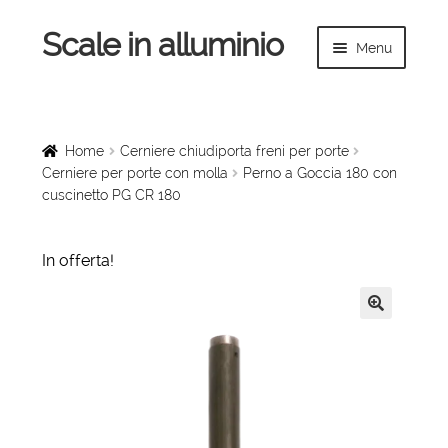
Scale in alluminio
Vai
Vai
Menu
alla
al
navigazione
contenuto
Espandi
Home
il
menu
Scale a chiocciola
Home
Cerniere chiudiporta freni per porte
child
Cerniere per porte con molla
Perno a Goccia 180 con
cuscinetto PG CR 180
Scale per interni
Espandi
Linee vita
In offerta!
il
menu
Espandi
Scale in legno
child
il
🔍
menu
Rampe di carico
child
Espandi
Sollevatori
il