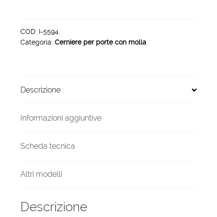
Goccia
120
con
COD:
I-5594.
Categoria:
Cerniere per porte con molla
rondella
Senza
Molla
PG
Descrizione
120
SM
quantità
Informazioni aggiuntive
Scheda tecnica
Altri modelli
Descrizione