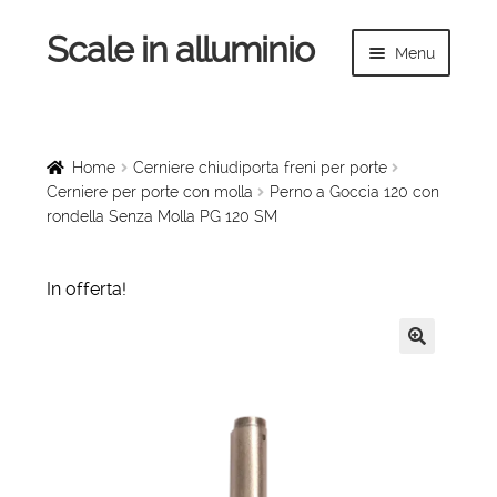
Scale in alluminio
Vai
Vai
Menu
alla
al
navigazione
contenuto
Espandi
Home
il
menu
Scale a chiocciola
Home
Cerniere chiudiporta freni per porte
child
Cerniere per porte con molla
Perno a Goccia 120 con
rondella Senza Molla PG 120 SM
Scale per interni
Espandi
Linee vita
In offerta!
il
menu
Espandi
Scale in legno
child
il
🔍
menu
Rampe di carico
child
Espandi
Sollevatori
il