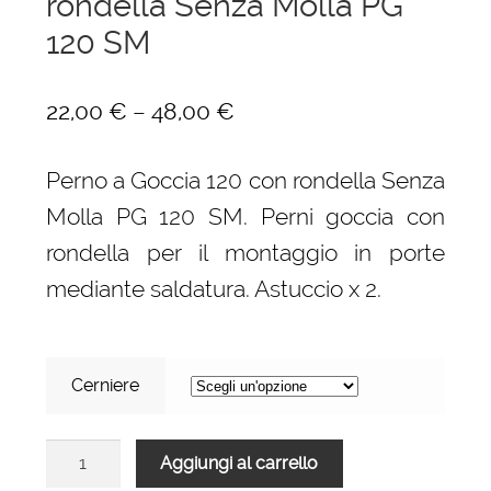
rondella Senza Molla PG
120 SM
–
22,00
€
48,00
€
Perno a Goccia 120 con rondella Senza
Molla PG 120 SM. Perni goccia con
rondella per il montaggio in porte
mediante saldatura. Astuccio x 2.
Cerniere
Perno
Aggiungi al carrello
a