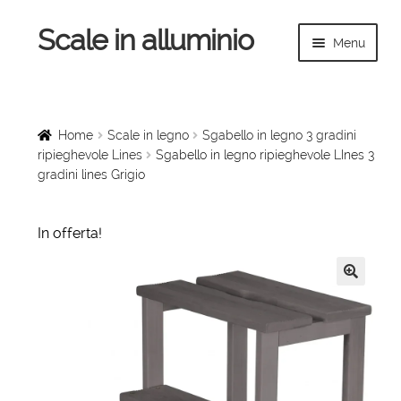
Scale in alluminio
Vai
Vai
Menu
alla
al
navigazione
contenuto
Espandi
Home
il
menu
Scale a chiocciola
Home
Scale in legno
Sgabello in legno 3 gradini
child
ripieghevole Lines
Sgabello in legno ripieghevole LInes 3
gradini lines Grigio
Scale per interni
Espandi
Linee vita
In offerta!
il
menu
Espandi
Scale in legno
child
il
🔍
menu
Rampe di carico
child
Espandi
Sollevatori
il