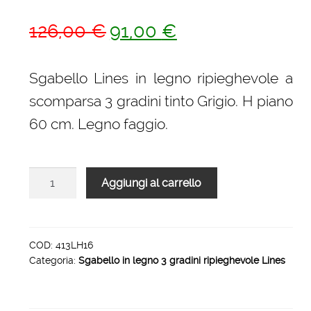
Il
Il
126,00
€
91,00
€
prezzo
prezzo
originale
attuale
Sgabello Lines in legno ripieghevole a
era:
è:
scomparsa 3 gradini tinto Grigio. H piano
126,00 €.
91,00 €.
60 cm. Legno faggio.
Sgabello
Aggiungi al carrello
in
legno
ripieghevole
LInes
COD:
413LH16
Categoria:
Sgabello in legno 3 gradini ripieghevole Lines
3
gradini
lines