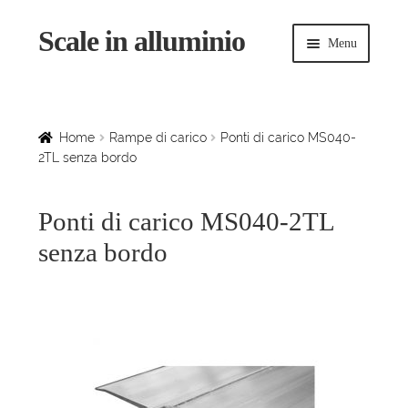
Scale in alluminio
Vai
Vai
Menu
alla
al
navigazione
contenuto
Espandi
Home
il
menu
Scale a chiocciola
Home
Rampe di carico
Ponti di carico MS040-
child
2TL senza bordo
Scale per interni
Ponti di carico MS040-2TL
Espandi
Linee vita
senza bordo
il
menu
Espandi
Scale in legno
child
il
menu
Rampe di carico
child
Espandi
Sollevatori
il