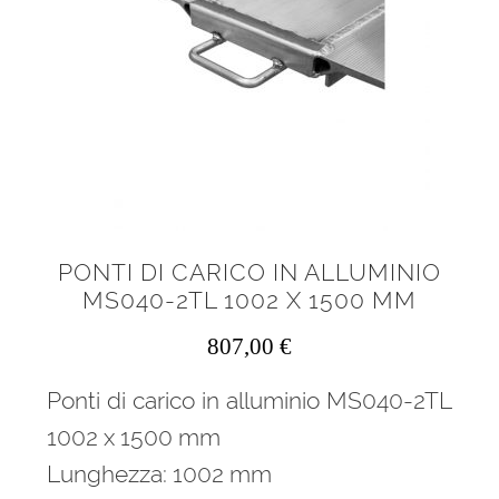
menu
Ponteggi
child
Espandi
Scale in alluminio
il
menu
Espandi
Parapetti Ringhiere Balaustre in acciaio e alluminio
child
il
menu
Valigie
child
Cerniere freni per porte
PONTI DI CARICO IN ALLUMINIO
MS040-2TL 1002 X 1500 MM
Articoli per la casa
807,00
€
Ponti di carico in alluminio MS040-2TL
1002 x 1500 mm
Lunghezza: 1002 mm