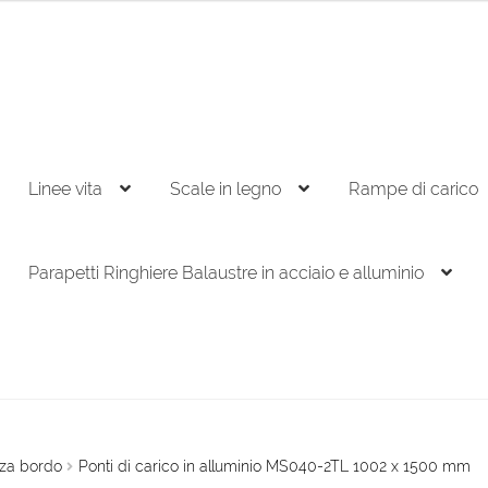
Linee vita
Scale in legno
Rampe di carico
Parapetti Ringhiere Balaustre in acciaio e alluminio
nza bordo
Ponti di carico in alluminio MS040-2TL 1002 x 1500 mm