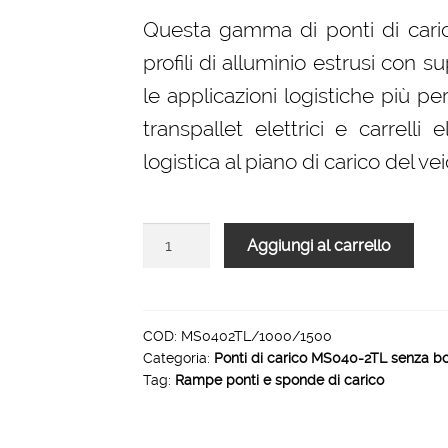
Questa gamma di ponti di carico
profili di alluminio estrusi con su
le applicazioni logistiche più 
transpallet elettrici e carrelli
logistica al piano di carico del ve
Ponti
Aggiungi al carrello
di
carico
in
alluminio
COD:
MS0402TL/1000/1500
Categoria:
Ponti di carico MS040-2TL senza b
MS040-
Tag:
Rampe ponti e sponde di carico
2TL
1002
x