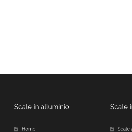
Scale in alluminio
Scale i
Home
Scale 