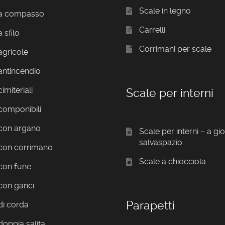
Scale in legno
 a compasso
Carrelli
 sfilo
Corrimani per scale
agricole
antincendio
imiteriali
Scale per interni
componibili
 con argano
Scale per interni – a gi
salvaspazio
 con corrimano
Scale a chiocciola
con fune
con ganci
Parapetti
di corda
doppia salita