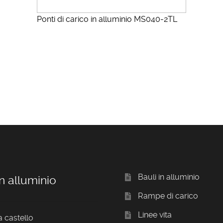
Ponti di carico in alluminio MS040-2TL
Bauli in alluminio
n alluminio
Rampe di carico
Linee vita
a castello