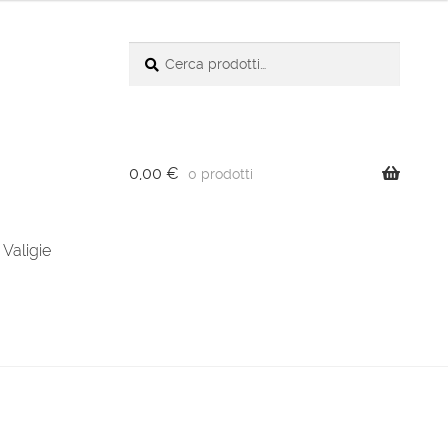
Cerca:
Cerca
0,00
€
0 prodotti
Valigie