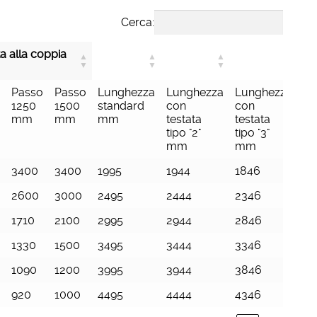
Cerca:
a alla coppia
o
Passo
Passo
Lunghezza
Lunghezza
Lunghezza
Lu
1250
1500
standard
con
con
co
mm
mm
mm
testata
testata
te
tipo "2"
tipo "3"
tip
mm
mm
m
3400
3400
1995
1944
1846
19
2600
3000
2495
2444
2346
24
1710
2100
2995
2944
2846
29
1330
1500
3495
3444
3346
34
1090
1200
3995
3944
3846
39
920
1000
4495
4444
4346
44