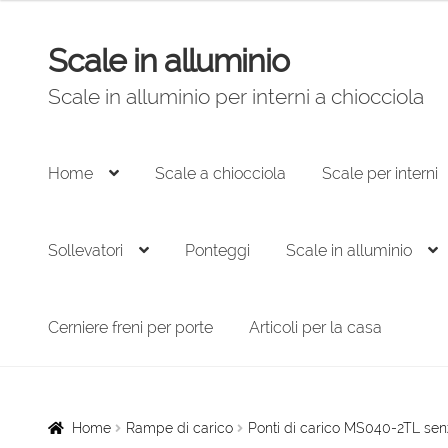
Scale in alluminio
Vai
Vai
alla
al
Scale in alluminio per interni a chiocciola
navigazione
contenuto
Home
Scale a chiocciola
Scale per interni
Sollevatori
Ponteggi
Scale in alluminio
Cerniere freni per porte
Articoli per la casa
Home
Rampe di carico
Ponti di carico MS040-2TL se