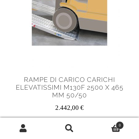
RAMPE DI CARICO CARICHI
ELEVATISSIMI M130F 2500 X 465
MM 50/50
2.442,00
€
Rampe di carico carichi elevatissimi
0
M130F 2500 x 465 mm
Cerca:
Cerca