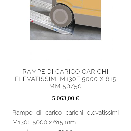
menu
Ponteggi
child
Espandi
Scale in alluminio
il
menu
Espandi
Parapetti Ringhiere Balaustre in acciaio e alluminio
child
il
menu
Valigie
child
Cerniere freni per porte
RAMPE DI CARICO CARICHI
ELEVATISSIMI M130F 5000 X 615
Articoli per la casa
MM 50/50
5.063,00
€
Rampe di carico carichi elevatissimi
M130F 5000 x 615 mm