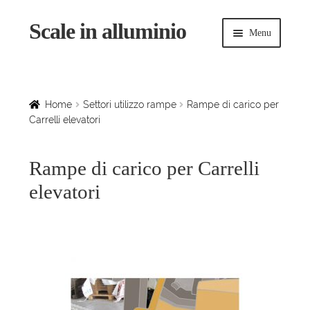
Scale in alluminio
Vai
Vai
Menu
alla
al
navigazione
contenuto
Espandi
Home
il
menu
Scale a chiocciola
Home
Settori utilizzo rampe
Rampe di carico per
child
Carrelli elevatori
Scale per interni
Rampe di carico per Carrelli
Espandi
Linee vita
elevatori
il
menu
Espandi
Scale in legno
child
il
menu
Rampe di carico
child
Espandi
Sollevatori
il