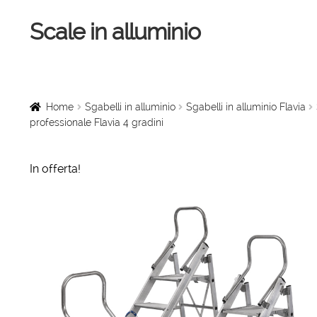
Scale in alluminio
Vai
Vai
alla
al
navigazione
contenuto
Home
Scale a chiocciola
Home
Sgabelli in alluminio
Sgabelli in alluminio Flavia
professionale Flavia 4 gradini
Scale per interni
In offerta!
Linee vita
Scale in legno
Rampe di carico
Sollevatori