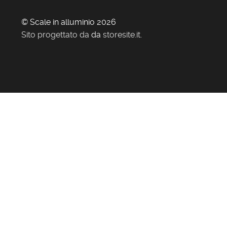
© Scale in alluminio 2026
Sito progettato da
da
storesite.it
.