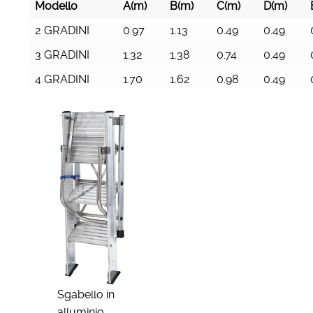
Modello
A(m)
B(m)
C(m)
D(m)
2 GRADINI
0.97
1.13
0.49
0.49
3 GRADINI
1.32
1.38
0.74
0.49
4 GRADINI
1.70
1.62
0.98
0.49
Sgabello in
alluminio