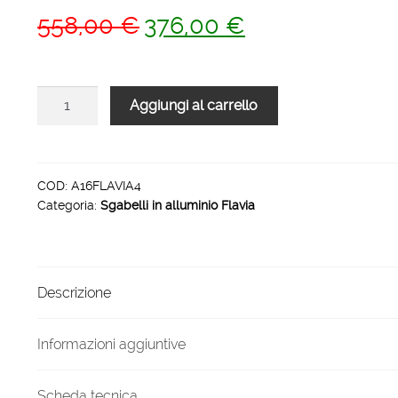
Il
Il
558,00
€
376,00
€
prezzo
prezzo
originale
attuale
Sgabello
Aggiungi al carrello
era:
è:
in
558,00 €.
376,00 €.
alluminio
professionale
Flavia
COD:
A16FLAVIA4
Categoria:
Sgabelli in alluminio Flavia
4
gradini
quantità
Descrizione
Informazioni aggiuntive
Scheda tecnica