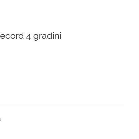
ecord 4 gradini
€.
d