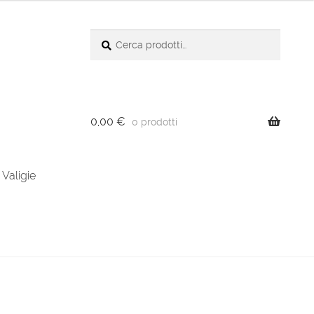
Cerca:
Cerca
0,00
€
0 prodotti
Valigie