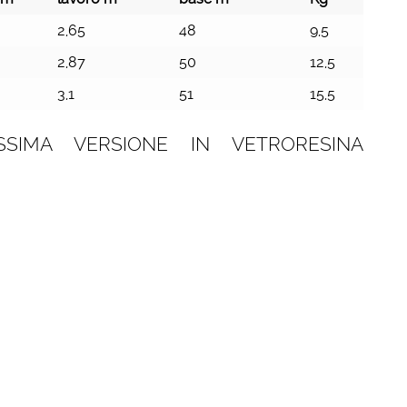
2,65
48
9,5
2,87
50
12,5
3,1
51
15,5
SSIMA VERSIONE IN VETRORESINA