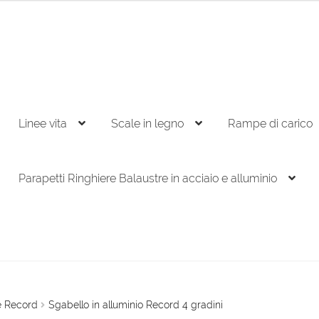
Linee vita
Scale in legno
Rampe di carico
Parapetti Ringhiere Balaustre in acciaio e alluminio
le Record
Sgabello in alluminio Record 4 gradini