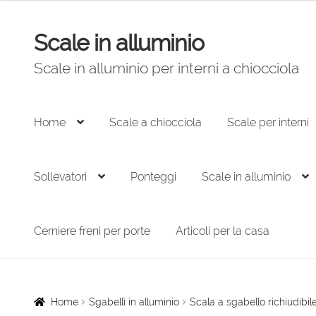
originale
attuale
era:
è:
Scale in alluminio
Vai
Vai
267,00 €.
180,00 €.
alla
al
Scale in alluminio per interni a chiocciola
navigazione
contenuto
Home
Scale a chiocciola
Scale per interni
Sollevatori
Ponteggi
Scale in alluminio
Cerniere freni per porte
Articoli per la casa
Home
Sgabelli in alluminio
Scala a sgabello richiudibi