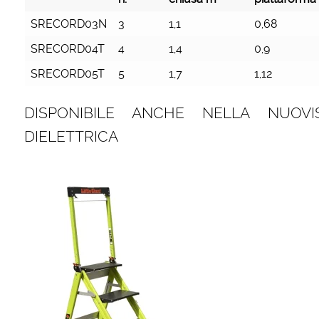
SRECORD03N
3
1,1
0,68
SRECORD04T
4
1,4
0,9
SRECORD05T
5
1,7
1,12
DISPONIBILE ANCHE NELLA NUOVI
DIELETTRICA