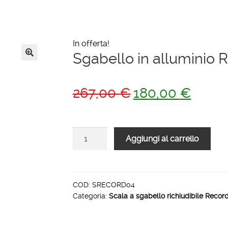
In offerta!
Sgabello in alluminio R
🔍
Il
Il
267,00
€
180,00
€
prezzo
prezzo
originale
attuale
Sgabello
Aggiungi al carrello
era:
è:
in
267,00 €.
180,00 
alluminio
Record
4
COD:
SRECORD04
Categoria:
Scala a sgabello richiudibile Recor
gradini
quantità