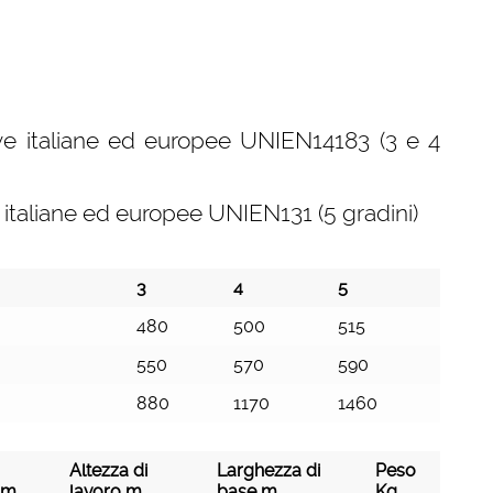
ive italiane ed europee UNIEN14183 (3 e 4
 italiane ed europee UNIEN131 (5 gradini)
3
4
5
480
500
515
550
570
590
880
1170
1460
Altezza di
Larghezza di
Peso
 m
lavoro m
base m
Kg