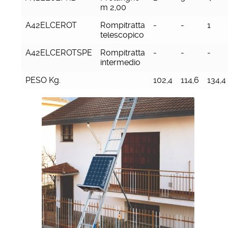
m 2,00
A42ELCEROT
Rompitratta
-
-
1
telescopico
A42ELCEROTSPE
Rompitratta
-
-
-
intermedio
PESO Kg.
102,4
114,6
134,4