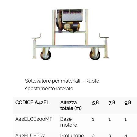
Sollevatore per materiali – Ruote
spostamento laterale
CODICE A42EL
Altezza
5,8
7,8
9,8
totale (m)
A42ELCE200MF
Base
1
1
1
motore
A42ELCEPR2
Prolunghe
2
3
4