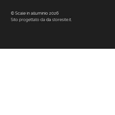
© Scale in alluminio 2026
Sito progettato da
da
storesite.it
.