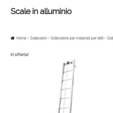
Scale in alluminio
Vai
Vai
alla
al
navigazione
contenuto
Home
Scale a chiocciola
Home
Sollevatori
Sollevatore per materiali per tetti
Sol
Scale per interni
In offerta!
Linee vita
Scale in legno
Rampe di carico
Sollevatori