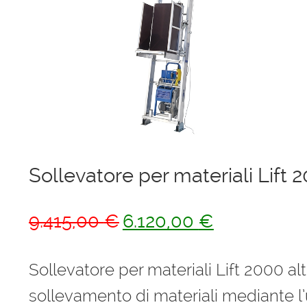
Ponteggi
Scale in alluminio
Parapetti Ringhiere Balaustre in acciaio e alluminio
Valigie
Cerniere freni per porte
Sollevatore per materiali Lift 
Articoli per la casa
Il
Il
9.415,00
€
6.120,00
€
prezzo
prezzo
originale
attuale
Sollevatore per materiali Lift 2000 al
era:
è:
sollevamento di materiali mediante l’u