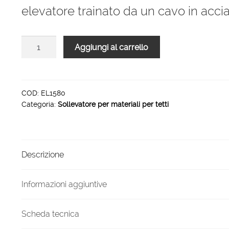
9.415,00 €.
6.120,00 €.
elevatore trainato da un cavo in accia
Sollevatore
Aggiungi al carrello
per
materiali
Lift
2000
COD:
EL1580
Categoria:
Sollevatore per materiali per tetti
altezza
mt
15,80
quantità
Descrizione
Informazioni aggiuntive
Scheda tecnica