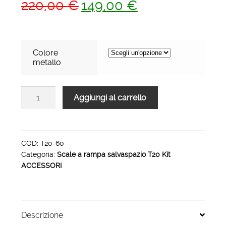
Il
Il
220,00
€
149,00
€
prezzo
prezzo
originale
attuale
era:
è:
Colore
metallo
220,00 €.
149,00 €.
Kit
Aggiungi al carrello
balaustra
rettilinea
L.1500
T20
COD:
T20-60
Categoria:
Scale a rampa salvaspazio T20 Kit
Grigio
ACCESSORI
quantità
Descrizione