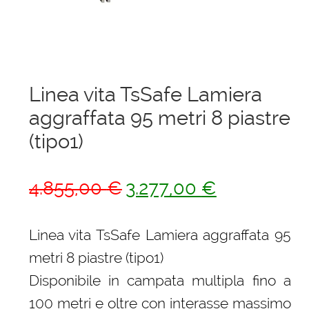
menu
Ponteggi
child
Espandi
Scale in alluminio
il
menu
Espandi
Parapetti Ringhiere Balaustre in acciaio e alluminio
Linea vita TsSafe Lamiera
child
il
aggraffata 95 metri 8 piastre
menu
Valigie
child
(tipo1)
Cerniere freni per porte
Il
Il
4.855,00
€
3.277,00
€
Articoli per la casa
prezzo
prezzo
originale
attuale
Linea vita TsSafe Lamiera aggraffata 95
era:
è:
metri 8 piastre (tipo1)
4.855,00 €.
3.277,00 €.
Disponibile in campata multipla fino a
100 metri e oltre con interasse massimo