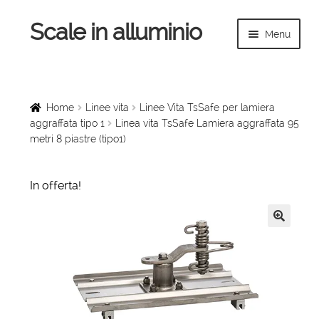
Scale in alluminio
Vai
Vai
Menu
alla
al
navigazione
contenuto
Espandi
Home
il
menu
Scale a chiocciola
Home
Linee vita
Linee Vita TsSafe per lamiera
child
aggraffata tipo 1
Linea vita TsSafe Lamiera aggraffata 95
metri 8 piastre (tipo1)
Scale per interni
Espandi
Linee vita
In offerta!
il
menu
Espandi
Scale in legno
child
il
🔍
menu
Rampe di carico
child
Espandi
Sollevatori
il