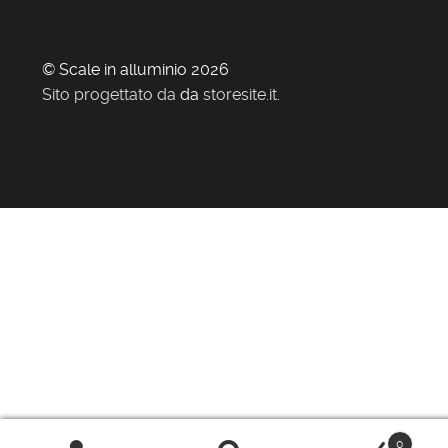
© Scale in alluminio 2026
Sito progettato da
da
storesite.it
.
0