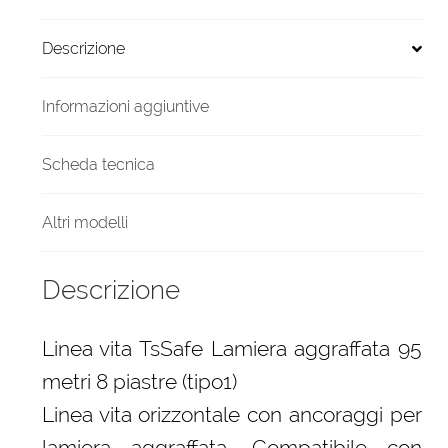
piastre
(tipo1)
Descrizione
quantità
Informazioni aggiuntive
Scheda tecnica
Altri modelli
Descrizione
Linea vita TsSafe Lamiera aggraffata 95
metri 8 piastre (tipo1)
Linea vita orizzontale con ancoraggi per
lamiera aggraffata. Compatibile con