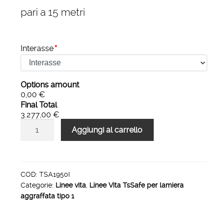
pari a 15 metri
Interasse
*
Options amount
0,00 €
Final Total
3.277,00 €
Linea
Aggiungi al carrello
vita
TsSafe
Lamiera
aggraffata
COD:
TSA1950I
Categorie:
Linee vita
,
Linee Vita TsSafe per lamiera
95
aggraffata tipo 1
metri
8