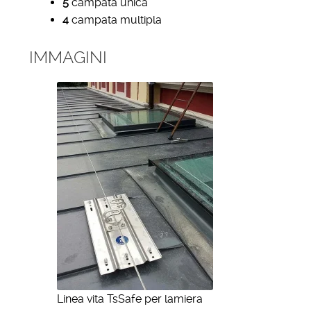
5
campata unica
4
campata multipla
IMMAGINI
Linea vita TsSafe per lamiera