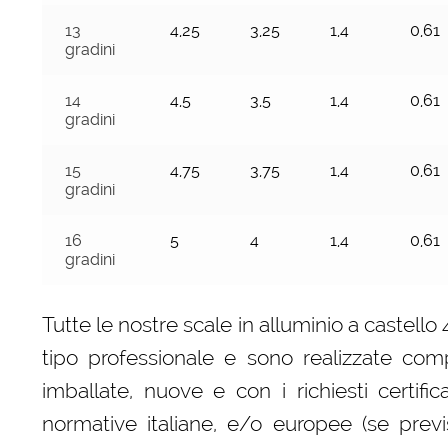
13
4,25
3,25
1,4
0,61
gradini
14
4,5
3,5
1,4
0,61
gradini
15
4,75
3,75
1,4
0,61
gradini
16
5
4
1,4
0,61
gradini
Tutte le nostre scale in alluminio a castello
tipo professionale e sono realizzate com
imballate, nuove e con i richiesti certifi
normative italiane, e/o europee (se previ