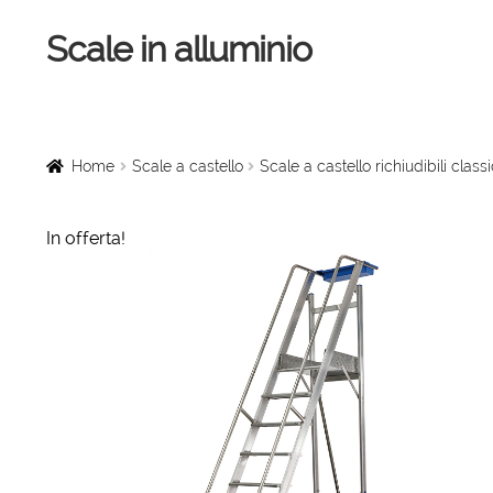
Scale in alluminio
Vai
Vai
alla
al
navigazione
contenuto
Home
Scale a chiocciola
Home
Scale a castello
Scale a castello richiudibili class
Scale per interni
In offerta!
Linee vita
Scale in legno
Rampe di carico
Sollevatori