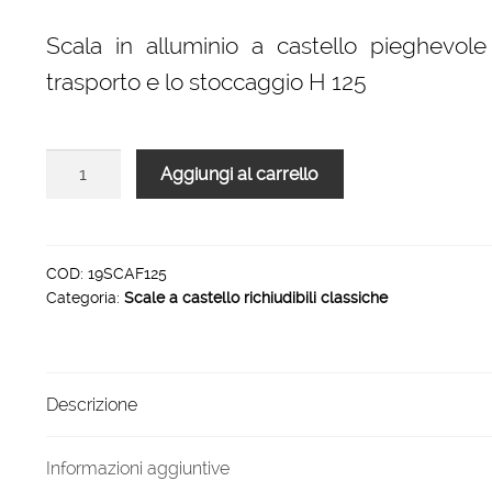
prezzo
prezzo
originale
attuale
Scala in alluminio a castello pieghevole
era:
è:
trasporto e lo stoccaggio H 125
1.069,00 €.
722,00 €.
Scale
Aggiungi al carrello
a
castello
richiudibili
altezza
COD:
19SCAF125
Categoria:
Scale a castello richiudibili classiche
piano
1.25
mt
quantità
Descrizione
Informazioni aggiuntive