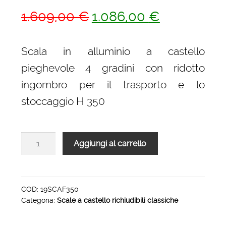
Il
Il
1.609,00
€
1.086,00
€
prezzo
prezzo
originale
attuale
Scala in alluminio a castello
era:
è:
pieghevole 4 gradini con ridotto
1.609,00 €.
1.086,00 €.
ingombro per il trasporto e lo
stoccaggio H 350
Scale
Aggiungi al carrello
a
castello
richiudibili
altezza
COD:
19SCAF350
Categoria:
Scale a castello richiudibili classiche
piano
3.50