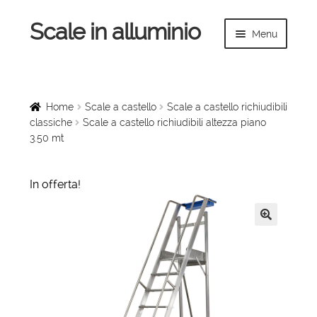
Scale in alluminio
Vai
Vai
Menu
alla
al
navigazione
contenuto
Espandi
Home
il
menu
Scale a chiocciola
Home
Scale a castello
Scale a castello richiudibili
child
classiche
Scale a castello richiudibili altezza piano
3.50 mt
Scale per interni
Espandi
Linee vita
In offerta!
il
menu
Espandi
Scale in legno
child
il
🔍
menu
Rampe di carico
child
Espandi
Sollevatori
il