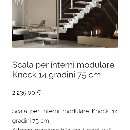
menu
Ponteggi
child
Espandi
Scale in alluminio
il
menu
Espandi
Parapetti Ringhiere Balaustre in acciaio e
child
il
alluminio
menu
child
Valigie
Scala per interni modulare
Knock 14 gradini 75 cm
Cerniere freni per porte
Articoli per la casa
2.235,00
€
Scala per interni modulare Knock 14
gradini 75 cm