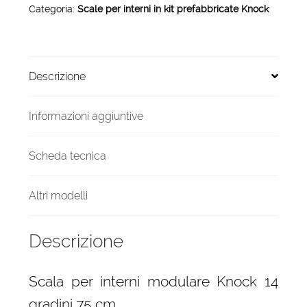
Categoria:
Scale per interni in kit prefabbricate Knock
14
gradini
75
cm
Descrizione
quantità
Informazioni aggiuntive
Scheda tecnica
Altri modelli
Descrizione
Scala per interni modulare Knock 14
gradini 75 cm