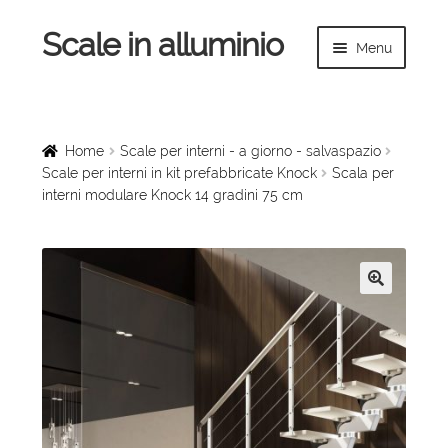
Scale in alluminio
Vai
Vai
Menu
alla
al
navigazione
contenuto
Espandi
Home
il
menu
Scale a chiocciola
Home
Scale per interni - a giorno - salvaspazio
child
Scale per interni in kit prefabbricate Knock
Scala per
interni modulare Knock 14 gradini 75 cm
Scale per interni
Espandi
Linee vita
il
menu
Espandi
🔍
Scale in legno
child
il
menu
Rampe di carico
child
Espandi
Sollevatori
il