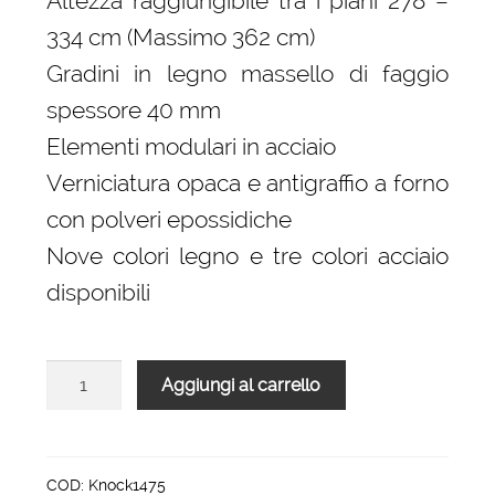
Altezza raggiungibile tra i piani 278 –
334 cm (Massimo 362 cm)
Gradini in legno massello di faggio
spessore 40 mm
Elementi modulari in acciaio
Verniciatura opaca e antigraffio a forno
con polveri epossidiche
Nove colori legno e tre colori acciaio
disponibili
Scala
Aggiungi al carrello
per
interni
modulare
Knock
COD:
Knock1475