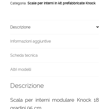
Categoria:
Scale per interni in kit prefabbricate Knock
18
gradini
95
cm
Descrizione
quantità
Informazioni aggiuntive
Scheda tecnica
Altri modelli
Descrizione
Scala per interni modulare Knock 18
gradini 95 cm