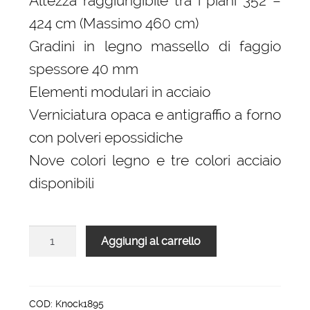
Altezza raggiungibile tra i piani 352 –
424 cm (Massimo 460 cm)
Gradini in legno massello di faggio
spessore 40 mm
Elementi modulari in acciaio
Verniciatura opaca e antigraffio a forno
con polveri epossidiche
Nove colori legno e tre colori acciaio
disponibili
Scala
Aggiungi al carrello
per
interni
modulare
Knock
COD:
Knock1895