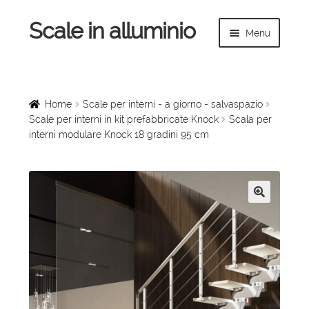
Scale in alluminio
Vai
Vai
Menu
alla
al
navigazione
contenuto
Espandi
Home
il
menu
Scale a chiocciola
Home
Scale per interni - a giorno - salvaspazio
child
Scale per interni in kit prefabbricate Knock
Scala per
interni modulare Knock 18 gradini 95 cm
Scale per interni
Espandi
Linee vita
il
menu
Espandi
🔍
Scale in legno
child
il
menu
Rampe di carico
child
Espandi
Sollevatori
il