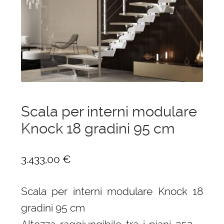
menu
Ponteggi
child
Espandi
Scale in alluminio
il
menu
Espandi
Parapetti Ringhiere Balaustre in acciaio e
child
il
alluminio
menu
child
Valigie
Scala per interni modulare
Knock 18 gradini 95 cm
Cerniere freni per porte
Articoli per la casa
3.433,00
€
Scala per interni modulare Knock 18
gradini 95 cm