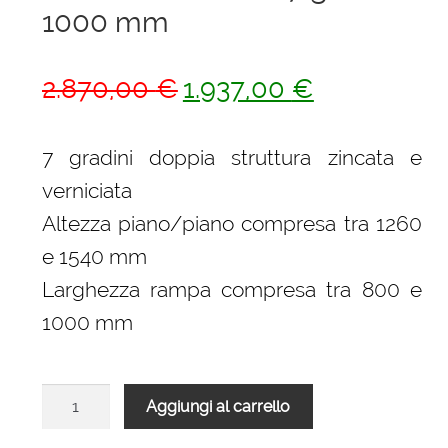
1000 mm
Il
Il
2.870,00
€
1.937,00
€
prezzo
prezzo
originale
attuale
7 gradini doppia struttura zincata e
era:
è:
verniciata
2.870,00 €.
1.937,00 €.
Altezza piano/piano compresa tra 1260
e 1540 mm
Larghezza rampa compresa tra 800 e
1000 mm
Scala
Aggiungi al carrello
L20
rampa