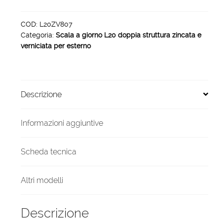
zincata
verniciata
COD:
L20ZV807
Categoria:
Scala a giorno L20 doppia struttura zincata e
esterno
verniciata per esterno
7
gradini
1000
mm
Descrizione
quantità
Informazioni aggiuntive
Scheda tecnica
Altri modelli
Descrizione